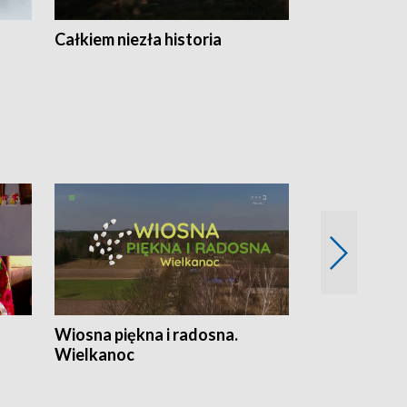
Całkiem niezła historia
Sanatoria
Wiosna piękna i radosna.
Gwiazdy od 
Wielkanoc
gwiazdki