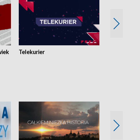
wiek
Telekurier
Kryminalna 