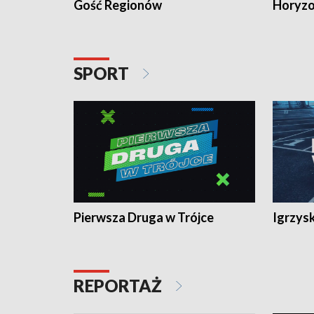
Gość Regionów
Horyzo
SPORT
Pierwsza Druga w Trójce
Igrzys
REPORTAŻ