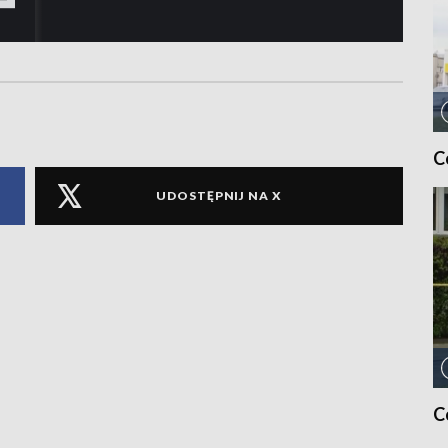
C
UDOSTĘPNIJ NA X
C