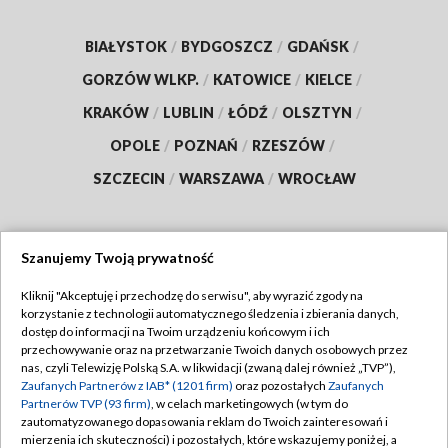
BIAŁYSTOK
/
BYDGOSZCZ
/
GDAŃSK
/
GORZÓW WLKP.
/
KATOWICE
/
KIELCE
/
KRAKÓW
/
LUBLIN
/
ŁÓDŹ
/
OLSZTYN
/
OPOLE
/
POZNAŃ
/
RZESZÓW
/
SZCZECIN
/
WARSZAWA
/
WROCŁAW
Szanujemy Twoją prywatność
Dołącz do nas:
Kliknij "Akceptuję i przechodzę do serwisu", aby wyrazić zgody na
korzystanie z technologii automatycznego śledzenia i zbierania danych,
TVP
dostęp do informacji na Twoim urządzeniu końcowym i ich
Abonament TVP
przechowywanie oraz na przetwarzanie Twoich danych osobowych przez
Regulamin TVP
nas, czyli Telewizję Polską S.A. w likwidacji (zwaną dalej również „TVP”),
Emisja w TVP
Zaufanych Partnerów z IAB* (1201 firm)
oraz pozostałych
Zaufanych
Polityka prywatności
Partnerów TVP (93 firm)
, w celach marketingowych (w tym do
Centrum informacji TVP
Moje zgody
zautomatyzowanego dopasowania reklam do Twoich zainteresowań i
mierzenia ich skuteczności) i pozostałych, które wskazujemy poniżej, a
Naziemna Telewizja Cyfrowa