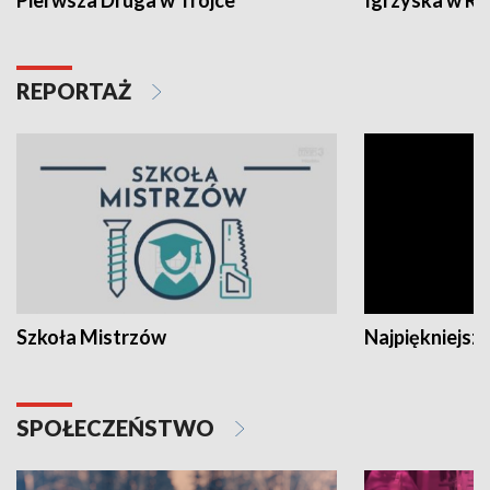
Pierwsza Druga w Trójce
Igrzyska w R
REPORTAŻ
Szkoła Mistrzów
Najpiękniejsze
SPOŁECZEŃSTWO