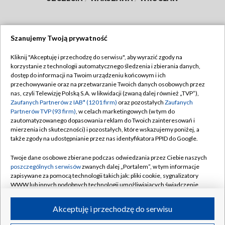
Szanujemy Twoją prywatność
Dołącz do nas:
Kliknij "Akceptuję i przechodzę do serwisu", aby wyrazić zgody na
korzystanie z technologii automatycznego śledzenia i zbierania danych,
TVP
dostęp do informacji na Twoim urządzeniu końcowym i ich
Abonament TVP
przechowywanie oraz na przetwarzanie Twoich danych osobowych przez
Regulamin TVP
nas, czyli Telewizję Polską S.A. w likwidacji (zwaną dalej również „TVP”),
Emisja w TVP
Zaufanych Partnerów z IAB* (1201 firm)
oraz pozostałych
Zaufanych
Polityka prywatności
Partnerów TVP (93 firm)
, w celach marketingowych (w tym do
Centrum informacji TVP
Moje zgody
zautomatyzowanego dopasowania reklam do Twoich zainteresowań i
mierzenia ich skuteczności) i pozostałych, które wskazujemy poniżej, a
Naziemna Telewizja Cyfrowa
Pomoc
także zgody na udostępnianie przez nas identyfikatora PPID do Google.
Sklep TVP
Biuro reklamy
Twoje dane osobowe zbierane podczas odwiedzania przez Ciebie naszych
Rada Programowa
poszczególnych serwisów
zwanych dalej „Portalem”, w tym informacje
Kontakt
zapisywane za pomocą technologii takich jak: pliki cookie, sygnalizatory
System NOS
WWW lub innych podobnych technologii umożliwiających świadczenie
dopasowanych i bezpiecznych usług, personalizację treści oraz reklam,
Informacje o nadawcy
Kanały
udostępnianie funkcji mediów społecznościowych oraz analizowanie
Akceptuję i przechodzę do serwisu
ruchu w Internecie.
Program dla prasy
©2026 Telewizja Polska S.A. w likwidacji