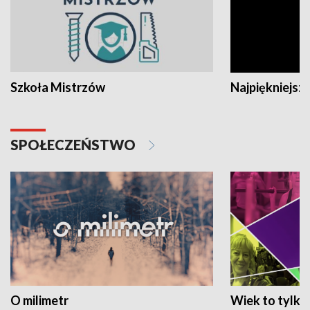
Szkoła Mistrzów
Najpiękniejsze
SPOŁECZEŃSTWO
O milimetr
Wiek to tylko 