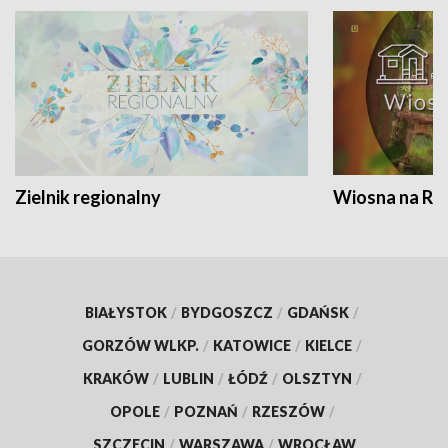
Zielnik regionalny
Wiosna na RO
BIAŁYSTOK
/
BYDGOSZCZ
/
GDAŃSK
/
GORZÓW WLKP.
/
KATOWICE
/
KIELCE
/
KRAKÓW
/
LUBLIN
/
ŁÓDŹ
/
OLSZTYN
/
OPOLE
/
POZNAŃ
/
RZESZÓW
/
SZCZECIN
/
WARSZAWA
/
WROCŁAW