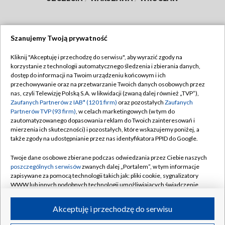
Szanujemy Twoją prywatność
Dołącz do nas:
Kliknij "Akceptuję i przechodzę do serwisu", aby wyrazić zgody na
korzystanie z technologii automatycznego śledzenia i zbierania danych,
TVP
dostęp do informacji na Twoim urządzeniu końcowym i ich
Abonament TVP
przechowywanie oraz na przetwarzanie Twoich danych osobowych przez
Regulamin TVP
nas, czyli Telewizję Polską S.A. w likwidacji (zwaną dalej również „TVP”),
Emisja w TVP
Zaufanych Partnerów z IAB* (1201 firm)
oraz pozostałych
Zaufanych
Polityka prywatności
Partnerów TVP (93 firm)
, w celach marketingowych (w tym do
Centrum informacji TVP
Moje zgody
zautomatyzowanego dopasowania reklam do Twoich zainteresowań i
mierzenia ich skuteczności) i pozostałych, które wskazujemy poniżej, a
Naziemna Telewizja Cyfrowa
Pomoc
także zgody na udostępnianie przez nas identyfikatora PPID do Google.
Sklep TVP
Biuro reklamy
Twoje dane osobowe zbierane podczas odwiedzania przez Ciebie naszych
Rada Programowa
poszczególnych serwisów
zwanych dalej „Portalem”, w tym informacje
Kontakt
zapisywane za pomocą technologii takich jak: pliki cookie, sygnalizatory
System NOS
WWW lub innych podobnych technologii umożliwiających świadczenie
dopasowanych i bezpiecznych usług, personalizację treści oraz reklam,
Informacje o nadawcy
Kanały
udostępnianie funkcji mediów społecznościowych oraz analizowanie
Akceptuję i przechodzę do serwisu
ruchu w Internecie.
Program dla prasy
©2026 Telewizja Polska S.A. w likwidacji