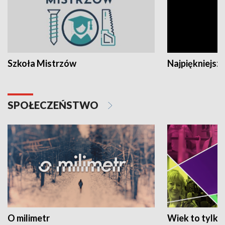
Szkoła Mistrzów
Najpiękniejsze
SPOŁECZEŃSTWO
O milimetr
Wiek to tylko 