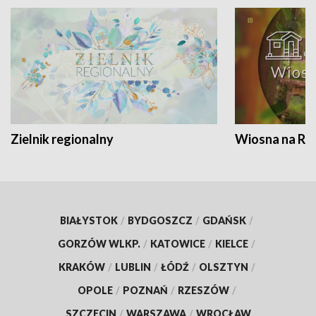
Zielnik regionalny
Wiosna na RO
BIAŁYSTOK
/
BYDGOSZCZ
/
GDAŃSK
/
GORZÓW WLKP.
/
KATOWICE
/
KIELCE
/
KRAKÓW
/
LUBLIN
/
ŁÓDŹ
/
OLSZTYN
/
OPOLE
/
POZNAŃ
/
RZESZÓW
/
SZCZECIN
/
WARSZAWA
/
WROCŁAW