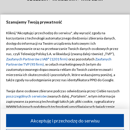
Szanujemy Twoją prywatność
Dołącz do nas:
Kliknij "Akceptuję i przechodzę do serwisu", aby wyrazić zgody na
korzystanie z technologii automatycznego śledzenia i zbierania danych,
TVP
dostęp do informacji na Twoim urządzeniu końcowym i ich
Abonament TVP
przechowywanie oraz na przetwarzanie Twoich danych osobowych przez
Regulamin TVP
nas, czyli Telewizję Polską S.A. w likwidacji (zwaną dalej również „TVP”),
Emisja w TVP
Zaufanych Partnerów z IAB* (1201 firm)
oraz pozostałych
Zaufanych
Polityka prywatności
Partnerów TVP (93 firm)
, w celach marketingowych (w tym do
Centrum informacji TVP
Moje zgody
zautomatyzowanego dopasowania reklam do Twoich zainteresowań i
mierzenia ich skuteczności) i pozostałych, które wskazujemy poniżej, a
Naziemna Telewizja Cyfrowa
Pomoc
także zgody na udostępnianie przez nas identyfikatora PPID do Google.
Sklep TVP
Biuro reklamy
Twoje dane osobowe zbierane podczas odwiedzania przez Ciebie naszych
Rada Programowa
poszczególnych serwisów
zwanych dalej „Portalem”, w tym informacje
Kontakt
zapisywane za pomocą technologii takich jak: pliki cookie, sygnalizatory
System NOS
WWW lub innych podobnych technologii umożliwiających świadczenie
dopasowanych i bezpiecznych usług, personalizację treści oraz reklam,
Informacje o nadawcy
Kanały
udostępnianie funkcji mediów społecznościowych oraz analizowanie
Akceptuję i przechodzę do serwisu
ruchu w Internecie.
Program dla prasy
©2026 Telewizja Polska S.A. w likwidacji