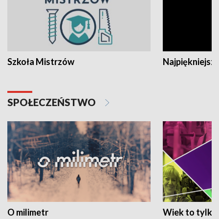
Szkoła Mistrzów
Najpiękniejsze
SPOŁECZEŃSTWO
O milimetr
Wiek to tylko 