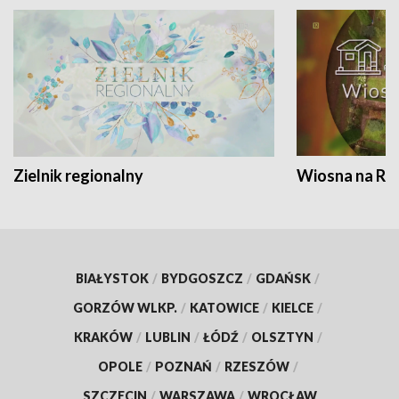
Zielnik regionalny
Wiosna na RO
BIAŁYSTOK
/
BYDGOSZCZ
/
GDAŃSK
/
GORZÓW WLKP.
/
KATOWICE
/
KIELCE
/
KRAKÓW
/
LUBLIN
/
ŁÓDŹ
/
OLSZTYN
/
OPOLE
/
POZNAŃ
/
RZESZÓW
/
SZCZECIN
/
WARSZAWA
/
WROCŁAW