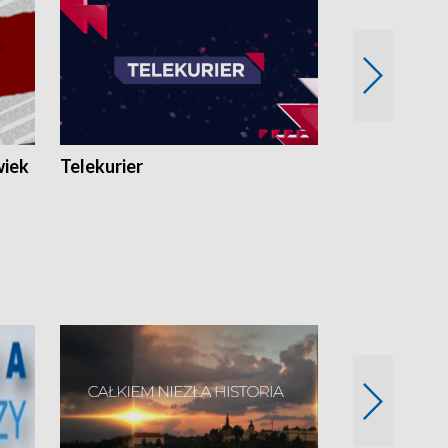
wiek
Telekurier
Kryminalna 