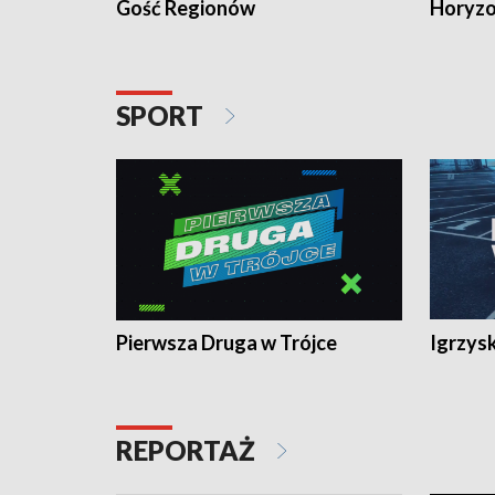
Gość Regionów
Horyzo
SPORT
Pierwsza Druga w Trójce
Igrzys
REPORTAŻ