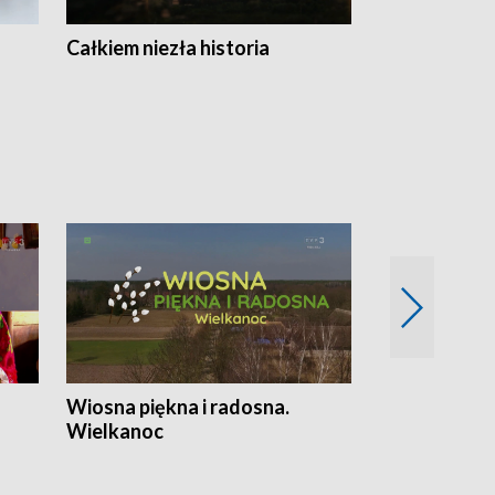
Całkiem niezła historia
Sanatoria
Wiosna piękna i radosna.
Gwiazdy od 
Wielkanoc
gwiazdki