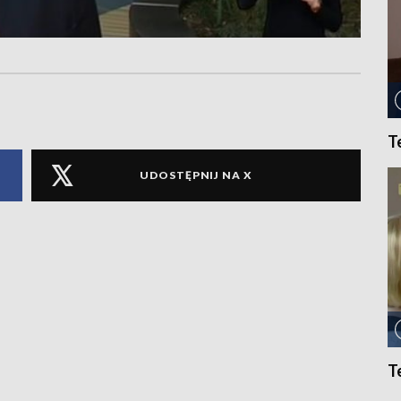
T
UDOSTĘPNIJ NA X
T