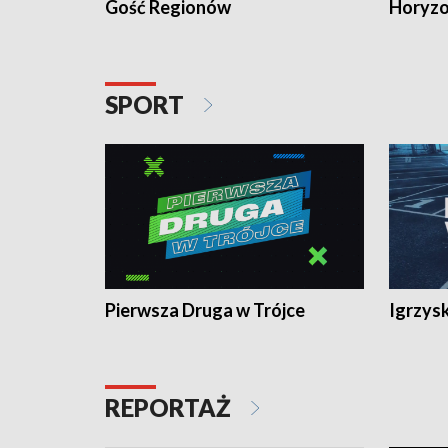
Gość Regionów
Horyzo
SPORT
Pierwsza Druga w Trójce
Igrzys
REPORTAŻ