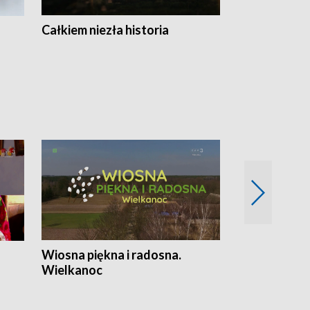
Całkiem niezła historia
Sanatoria
Wiosna piękna i radosna.
Gwiazdy od 
Wielkanoc
gwiazdki