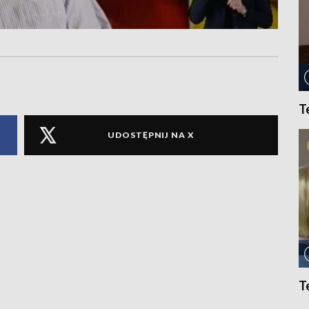
T
UDOSTĘPNIJ NA X
T