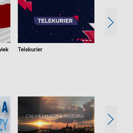
wiek
Telekurier
Kryminalna 