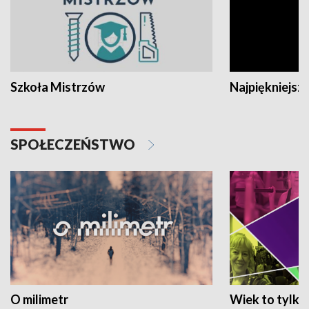
Szkoła Mistrzów
Najpiękniejsze
SPOŁECZEŃSTWO
O milimetr
Wiek to tylko 