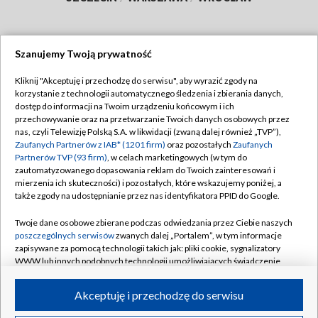
Szanujemy Twoją prywatność
Dołącz do nas:
Kliknij "Akceptuję i przechodzę do serwisu", aby wyrazić zgody na
korzystanie z technologii automatycznego śledzenia i zbierania danych,
TVP
dostęp do informacji na Twoim urządzeniu końcowym i ich
Abonament TVP
przechowywanie oraz na przetwarzanie Twoich danych osobowych przez
Regulamin TVP
nas, czyli Telewizję Polską S.A. w likwidacji (zwaną dalej również „TVP”),
Emisja w TVP
Zaufanych Partnerów z IAB* (1201 firm)
oraz pozostałych
Zaufanych
Polityka prywatności
Partnerów TVP (93 firm)
, w celach marketingowych (w tym do
Centrum informacji TVP
Moje zgody
zautomatyzowanego dopasowania reklam do Twoich zainteresowań i
mierzenia ich skuteczności) i pozostałych, które wskazujemy poniżej, a
Naziemna Telewizja Cyfrowa
Pomoc
także zgody na udostępnianie przez nas identyfikatora PPID do Google.
Sklep TVP
Biuro reklamy
Twoje dane osobowe zbierane podczas odwiedzania przez Ciebie naszych
Rada Programowa
poszczególnych serwisów
zwanych dalej „Portalem”, w tym informacje
Kontakt
zapisywane za pomocą technologii takich jak: pliki cookie, sygnalizatory
System NOS
WWW lub innych podobnych technologii umożliwiających świadczenie
dopasowanych i bezpiecznych usług, personalizację treści oraz reklam,
Informacje o nadawcy
Kanały
udostępnianie funkcji mediów społecznościowych oraz analizowanie
Akceptuję i przechodzę do serwisu
ruchu w Internecie.
Program dla prasy
©2026 Telewizja Polska S.A. w likwidacji