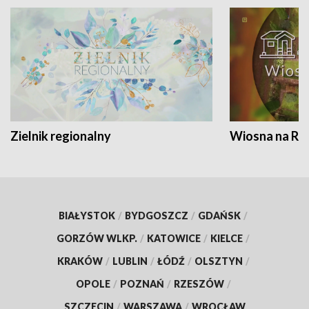
Zielnik regionalny
Wiosna na RO
BIAŁYSTOK
/
BYDGOSZCZ
/
GDAŃSK
/
GORZÓW WLKP.
/
KATOWICE
/
KIELCE
/
KRAKÓW
/
LUBLIN
/
ŁÓDŹ
/
OLSZTYN
/
OPOLE
/
POZNAŃ
/
RZESZÓW
/
SZCZECIN
/
WARSZAWA
/
WROCŁAW