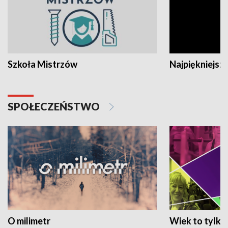
Szkoła Mistrzów
Najpiękniejsze
SPOŁECZEŃSTWO
O milimetr
Wiek to tylko 