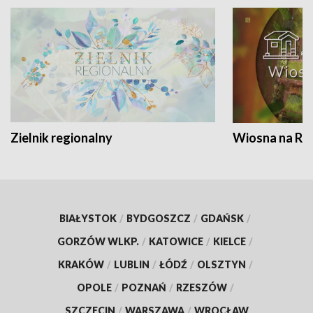
Zielnik regionalny
Wiosna na RO
BIAŁYSTOK
/
BYDGOSZCZ
/
GDAŃSK
/
GORZÓW WLKP.
/
KATOWICE
/
KIELCE
/
KRAKÓW
/
LUBLIN
/
ŁÓDŹ
/
OLSZTYN
/
OPOLE
/
POZNAŃ
/
RZESZÓW
/
SZCZECIN
/
WARSZAWA
/
WROCŁAW