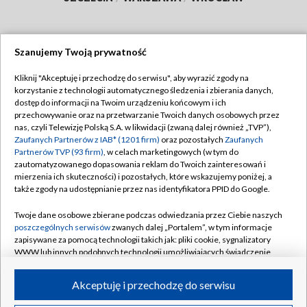
Szanujemy Twoją prywatność
Dołącz do nas:
Kliknij "Akceptuję i przechodzę do serwisu", aby wyrazić zgody na
korzystanie z technologii automatycznego śledzenia i zbierania danych,
TVP
dostęp do informacji na Twoim urządzeniu końcowym i ich
Abonament TVP
przechowywanie oraz na przetwarzanie Twoich danych osobowych przez
Regulamin TVP
nas, czyli Telewizję Polską S.A. w likwidacji (zwaną dalej również „TVP”),
Emisja w TVP
Zaufanych Partnerów z IAB* (1201 firm)
oraz pozostałych
Zaufanych
Polityka prywatności
Partnerów TVP (93 firm)
, w celach marketingowych (w tym do
Centrum informacji TVP
Moje zgody
zautomatyzowanego dopasowania reklam do Twoich zainteresowań i
mierzenia ich skuteczności) i pozostałych, które wskazujemy poniżej, a
Naziemna Telewizja Cyfrowa
Pomoc
także zgody na udostępnianie przez nas identyfikatora PPID do Google.
Sklep TVP
Biuro reklamy
Twoje dane osobowe zbierane podczas odwiedzania przez Ciebie naszych
Rada Programowa
poszczególnych serwisów
zwanych dalej „Portalem”, w tym informacje
Kontakt
zapisywane za pomocą technologii takich jak: pliki cookie, sygnalizatory
System NOS
WWW lub innych podobnych technologii umożliwiających świadczenie
dopasowanych i bezpiecznych usług, personalizację treści oraz reklam,
Informacje o nadawcy
Kanały
udostępnianie funkcji mediów społecznościowych oraz analizowanie
Akceptuję i przechodzę do serwisu
ruchu w Internecie.
Program dla prasy
©2026 Telewizja Polska S.A. w likwidacji