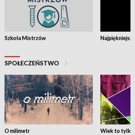
Szkoła Mistrzów
Najpiękniejsze
SPOŁECZEŃSTWO
O milimetr
Wiek to tylko 