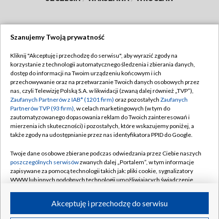
Szanujemy Twoją prywatność
Dołącz do nas:
Kliknij "Akceptuję i przechodzę do serwisu", aby wyrazić zgody na
korzystanie z technologii automatycznego śledzenia i zbierania danych,
TVP
dostęp do informacji na Twoim urządzeniu końcowym i ich
Abonament TVP
przechowywanie oraz na przetwarzanie Twoich danych osobowych przez
Regulamin TVP
nas, czyli Telewizję Polską S.A. w likwidacji (zwaną dalej również „TVP”),
Emisja w TVP
Zaufanych Partnerów z IAB* (1201 firm)
oraz pozostałych
Zaufanych
Polityka prywatności
Partnerów TVP (93 firm)
, w celach marketingowych (w tym do
Centrum informacji TVP
Moje zgody
zautomatyzowanego dopasowania reklam do Twoich zainteresowań i
mierzenia ich skuteczności) i pozostałych, które wskazujemy poniżej, a
Naziemna Telewizja Cyfrowa
Pomoc
także zgody na udostępnianie przez nas identyfikatora PPID do Google.
Sklep TVP
Biuro reklamy
Twoje dane osobowe zbierane podczas odwiedzania przez Ciebie naszych
Rada Programowa
poszczególnych serwisów
zwanych dalej „Portalem”, w tym informacje
Kontakt
zapisywane za pomocą technologii takich jak: pliki cookie, sygnalizatory
System NOS
WWW lub innych podobnych technologii umożliwiających świadczenie
dopasowanych i bezpiecznych usług, personalizację treści oraz reklam,
Informacje o nadawcy
Kanały
udostępnianie funkcji mediów społecznościowych oraz analizowanie
Akceptuję i przechodzę do serwisu
ruchu w Internecie.
Program dla prasy
©2026 Telewizja Polska S.A. w likwidacji