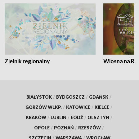
Zielnik regionalny
Wiosna na RO
BIAŁYSTOK
/
BYDGOSZCZ
/
GDAŃSK
/
GORZÓW WLKP.
/
KATOWICE
/
KIELCE
/
KRAKÓW
/
LUBLIN
/
ŁÓDŹ
/
OLSZTYN
/
OPOLE
/
POZNAŃ
/
RZESZÓW
/
SZCZECIN
/
WARSZAWA
/
WROCŁAW