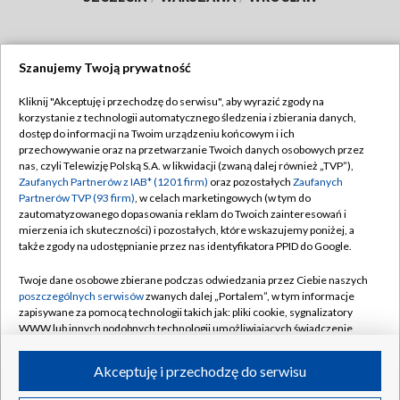
Szanujemy Twoją prywatność
Dołącz do nas:
Kliknij "Akceptuję i przechodzę do serwisu", aby wyrazić zgody na
korzystanie z technologii automatycznego śledzenia i zbierania danych,
TVP
dostęp do informacji na Twoim urządzeniu końcowym i ich
Abonament TVP
przechowywanie oraz na przetwarzanie Twoich danych osobowych przez
Regulamin TVP
nas, czyli Telewizję Polską S.A. w likwidacji (zwaną dalej również „TVP”),
Emisja w TVP
Zaufanych Partnerów z IAB* (1201 firm)
oraz pozostałych
Zaufanych
Polityka prywatności
Partnerów TVP (93 firm)
, w celach marketingowych (w tym do
Centrum informacji TVP
Moje zgody
zautomatyzowanego dopasowania reklam do Twoich zainteresowań i
mierzenia ich skuteczności) i pozostałych, które wskazujemy poniżej, a
Naziemna Telewizja Cyfrowa
Pomoc
także zgody na udostępnianie przez nas identyfikatora PPID do Google.
Sklep TVP
Biuro reklamy
Twoje dane osobowe zbierane podczas odwiedzania przez Ciebie naszych
Rada Programowa
poszczególnych serwisów
zwanych dalej „Portalem”, w tym informacje
Kontakt
zapisywane za pomocą technologii takich jak: pliki cookie, sygnalizatory
System NOS
WWW lub innych podobnych technologii umożliwiających świadczenie
dopasowanych i bezpiecznych usług, personalizację treści oraz reklam,
Informacje o nadawcy
Kanały
udostępnianie funkcji mediów społecznościowych oraz analizowanie
Akceptuję i przechodzę do serwisu
ruchu w Internecie.
Program dla prasy
©2026 Telewizja Polska S.A. w likwidacji