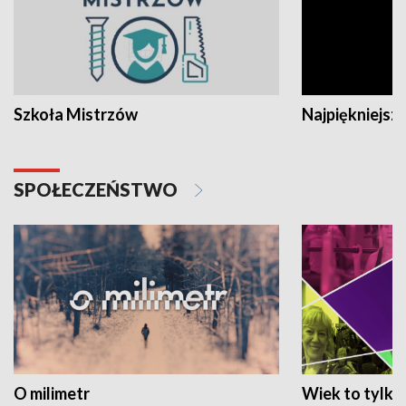
Szkoła Mistrzów
Najpiękniejsze
SPOŁECZEŃSTWO
O milimetr
Wiek to tylko 