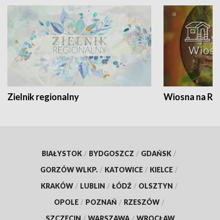
Zielnik regionalny
Wiosna na RO
BIAŁYSTOK
/
BYDGOSZCZ
/
GDAŃSK
/
GORZÓW WLKP.
/
KATOWICE
/
KIELCE
/
KRAKÓW
/
LUBLIN
/
ŁÓDŹ
/
OLSZTYN
/
OPOLE
/
POZNAŃ
/
RZESZÓW
/
SZCZECIN
/
WARSZAWA
/
WROCŁAW