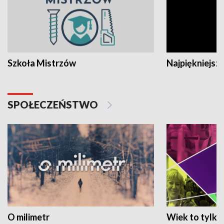
Szkoła Mistrzów
Najpiękniejsze
SPOŁECZEŃSTWO
O milimetr
Wiek to tylko 