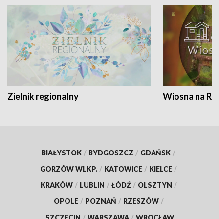
Zielnik regionalny
Wiosna na RO
BIAŁYSTOK
/
BYDGOSZCZ
/
GDAŃSK
/
GORZÓW WLKP.
/
KATOWICE
/
KIELCE
/
KRAKÓW
/
LUBLIN
/
ŁÓDŹ
/
OLSZTYN
/
OPOLE
/
POZNAŃ
/
RZESZÓW
/
SZCZECIN
/
WARSZAWA
/
WROCŁAW