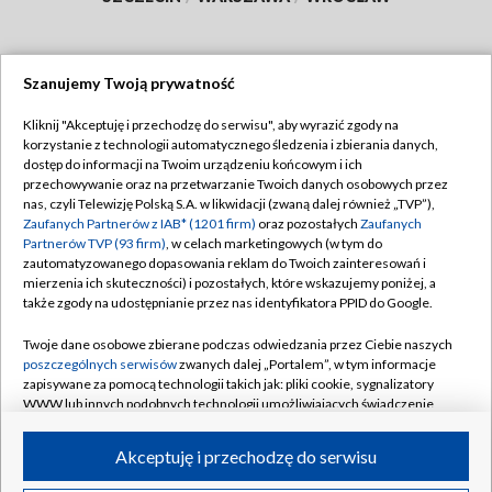
Szanujemy Twoją prywatność
Dołącz do nas:
Kliknij "Akceptuję i przechodzę do serwisu", aby wyrazić zgody na
korzystanie z technologii automatycznego śledzenia i zbierania danych,
TVP
dostęp do informacji na Twoim urządzeniu końcowym i ich
Abonament TVP
przechowywanie oraz na przetwarzanie Twoich danych osobowych przez
Regulamin TVP
nas, czyli Telewizję Polską S.A. w likwidacji (zwaną dalej również „TVP”),
Emisja w TVP
Zaufanych Partnerów z IAB* (1201 firm)
oraz pozostałych
Zaufanych
Polityka prywatności
Partnerów TVP (93 firm)
, w celach marketingowych (w tym do
Centrum informacji TVP
Moje zgody
zautomatyzowanego dopasowania reklam do Twoich zainteresowań i
mierzenia ich skuteczności) i pozostałych, które wskazujemy poniżej, a
Naziemna Telewizja Cyfrowa
Pomoc
także zgody na udostępnianie przez nas identyfikatora PPID do Google.
Sklep TVP
Biuro reklamy
Twoje dane osobowe zbierane podczas odwiedzania przez Ciebie naszych
Rada Programowa
poszczególnych serwisów
zwanych dalej „Portalem”, w tym informacje
Kontakt
zapisywane za pomocą technologii takich jak: pliki cookie, sygnalizatory
System NOS
WWW lub innych podobnych technologii umożliwiających świadczenie
dopasowanych i bezpiecznych usług, personalizację treści oraz reklam,
Informacje o nadawcy
Kanały
udostępnianie funkcji mediów społecznościowych oraz analizowanie
Akceptuję i przechodzę do serwisu
ruchu w Internecie.
Program dla prasy
©2026 Telewizja Polska S.A. w likwidacji