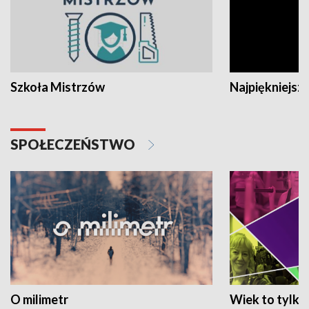
Szkoła Mistrzów
Najpiękniejsze
SPOŁECZEŃSTWO
O milimetr
Wiek to tylko 