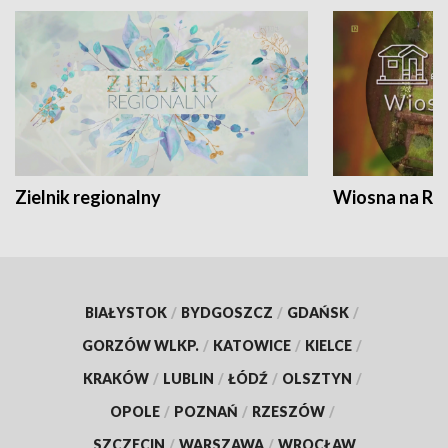
Zielnik regionalny
Wiosna na RO
BIAŁYSTOK
/
BYDGOSZCZ
/
GDAŃSK
/
GORZÓW WLKP.
/
KATOWICE
/
KIELCE
/
KRAKÓW
/
LUBLIN
/
ŁÓDŹ
/
OLSZTYN
/
OPOLE
/
POZNAŃ
/
RZESZÓW
/
SZCZECIN
/
WARSZAWA
/
WROCŁAW