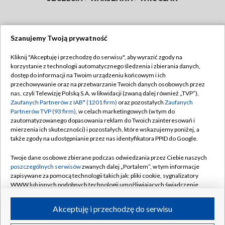
Szanujemy Twoją prywatność
Dołącz do nas:
Kliknij "Akceptuję i przechodzę do serwisu", aby wyrazić zgody na
korzystanie z technologii automatycznego śledzenia i zbierania danych,
TVP
dostęp do informacji na Twoim urządzeniu końcowym i ich
Abonament TVP
przechowywanie oraz na przetwarzanie Twoich danych osobowych przez
Regulamin TVP
nas, czyli Telewizję Polską S.A. w likwidacji (zwaną dalej również „TVP”),
Emisja w TVP
Zaufanych Partnerów z IAB* (1201 firm)
oraz pozostałych
Zaufanych
Polityka prywatności
Partnerów TVP (93 firm)
, w celach marketingowych (w tym do
Centrum informacji TVP
Moje zgody
zautomatyzowanego dopasowania reklam do Twoich zainteresowań i
mierzenia ich skuteczności) i pozostałych, które wskazujemy poniżej, a
Naziemna Telewizja Cyfrowa
Pomoc
także zgody na udostępnianie przez nas identyfikatora PPID do Google.
Sklep TVP
Biuro reklamy
Twoje dane osobowe zbierane podczas odwiedzania przez Ciebie naszych
Rada Programowa
poszczególnych serwisów
zwanych dalej „Portalem”, w tym informacje
Kontakt
zapisywane za pomocą technologii takich jak: pliki cookie, sygnalizatory
System NOS
WWW lub innych podobnych technologii umożliwiających świadczenie
dopasowanych i bezpiecznych usług, personalizację treści oraz reklam,
Informacje o nadawcy
Kanały
udostępnianie funkcji mediów społecznościowych oraz analizowanie
Akceptuję i przechodzę do serwisu
ruchu w Internecie.
Program dla prasy
©2026 Telewizja Polska S.A. w likwidacji