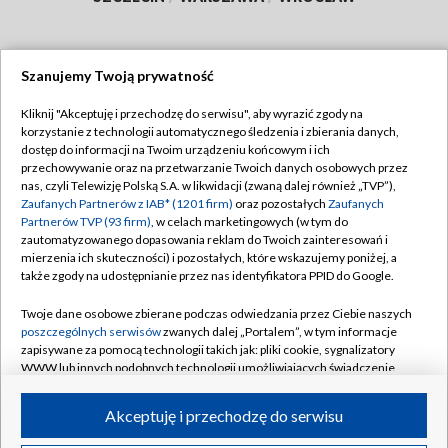
Szanujemy Twoją prywatność
Dołącz do nas:
Kliknij "Akceptuję i przechodzę do serwisu", aby wyrazić zgody na
korzystanie z technologii automatycznego śledzenia i zbierania danych,
TVP
dostęp do informacji na Twoim urządzeniu końcowym i ich
Abonament TVP
przechowywanie oraz na przetwarzanie Twoich danych osobowych przez
Regulamin TVP
nas, czyli Telewizję Polską S.A. w likwidacji (zwaną dalej również „TVP”),
Emisja w TVP
Zaufanych Partnerów z IAB* (1201 firm)
oraz pozostałych
Zaufanych
Polityka prywatności
Partnerów TVP (93 firm)
, w celach marketingowych (w tym do
Centrum informacji TVP
Moje zgody
zautomatyzowanego dopasowania reklam do Twoich zainteresowań i
mierzenia ich skuteczności) i pozostałych, które wskazujemy poniżej, a
Naziemna Telewizja Cyfrowa
Pomoc
także zgody na udostępnianie przez nas identyfikatora PPID do Google.
Sklep TVP
Biuro reklamy
Twoje dane osobowe zbierane podczas odwiedzania przez Ciebie naszych
Rada Programowa
poszczególnych serwisów
zwanych dalej „Portalem”, w tym informacje
Kontakt
zapisywane za pomocą technologii takich jak: pliki cookie, sygnalizatory
System NOS
WWW lub innych podobnych technologii umożliwiających świadczenie
dopasowanych i bezpiecznych usług, personalizację treści oraz reklam,
Informacje o nadawcy
Kanały
udostępnianie funkcji mediów społecznościowych oraz analizowanie
Akceptuję i przechodzę do serwisu
ruchu w Internecie.
Program dla prasy
©2026 Telewizja Polska S.A. w likwidacji