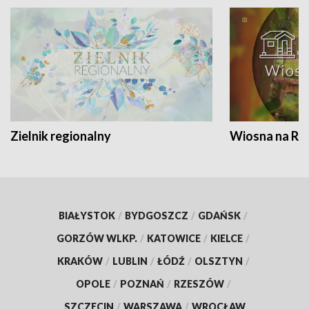
Zielnik regionalny
Wiosna na RO
BIAŁYSTOK
/
BYDGOSZCZ
/
GDAŃSK
/
GORZÓW WLKP.
/
KATOWICE
/
KIELCE
/
KRAKÓW
/
LUBLIN
/
ŁÓDŹ
/
OLSZTYN
/
OPOLE
/
POZNAŃ
/
RZESZÓW
/
SZCZECIN
/
WARSZAWA
/
WROCŁAW