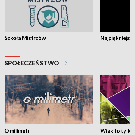
Szkoła Mistrzów
Najpiękniejsze
SPOŁECZEŃSTWO
O milimetr
Wiek to tylko 