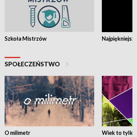
Szkoła Mistrzów
Najpiękniejsze
SPOŁECZEŃSTWO
O milimetr
Wiek to tylko 