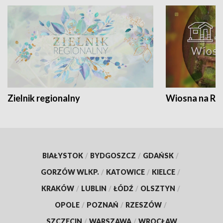
Zielnik regionalny
Wiosna na RO
BIAŁYSTOK
/
BYDGOSZCZ
/
GDAŃSK
/
GORZÓW WLKP.
/
KATOWICE
/
KIELCE
/
KRAKÓW
/
LUBLIN
/
ŁÓDŹ
/
OLSZTYN
/
OPOLE
/
POZNAŃ
/
RZESZÓW
/
SZCZECIN
/
WARSZAWA
/
WROCŁAW