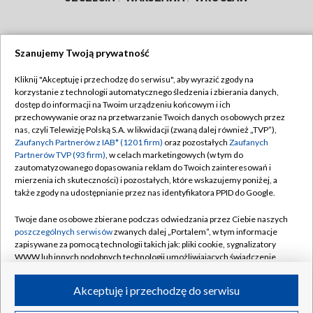
Szanujemy Twoją prywatność
Dołącz do nas:
Kliknij "Akceptuję i przechodzę do serwisu", aby wyrazić zgody na
korzystanie z technologii automatycznego śledzenia i zbierania danych,
TVP
dostęp do informacji na Twoim urządzeniu końcowym i ich
Abonament TVP
przechowywanie oraz na przetwarzanie Twoich danych osobowych przez
Regulamin TVP
nas, czyli Telewizję Polską S.A. w likwidacji (zwaną dalej również „TVP”),
Emisja w TVP
Zaufanych Partnerów z IAB* (1201 firm)
oraz pozostałych
Zaufanych
Polityka prywatności
Partnerów TVP (93 firm)
, w celach marketingowych (w tym do
Centrum informacji TVP
Moje zgody
zautomatyzowanego dopasowania reklam do Twoich zainteresowań i
mierzenia ich skuteczności) i pozostałych, które wskazujemy poniżej, a
Naziemna Telewizja Cyfrowa
Pomoc
także zgody na udostępnianie przez nas identyfikatora PPID do Google.
Sklep TVP
Biuro reklamy
Twoje dane osobowe zbierane podczas odwiedzania przez Ciebie naszych
Rada Programowa
poszczególnych serwisów
zwanych dalej „Portalem”, w tym informacje
Kontakt
zapisywane za pomocą technologii takich jak: pliki cookie, sygnalizatory
System NOS
WWW lub innych podobnych technologii umożliwiających świadczenie
dopasowanych i bezpiecznych usług, personalizację treści oraz reklam,
Informacje o nadawcy
Kanały
udostępnianie funkcji mediów społecznościowych oraz analizowanie
Akceptuję i przechodzę do serwisu
ruchu w Internecie.
Program dla prasy
©2026 Telewizja Polska S.A. w likwidacji