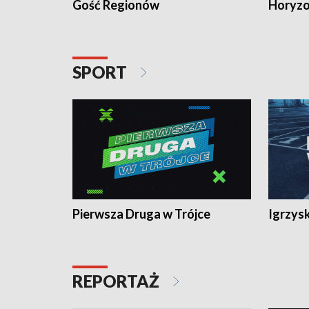
Gość Regionów
Horyzo
SPORT
Pierwsza Druga w Trójce
Igrzys
REPORTAŻ