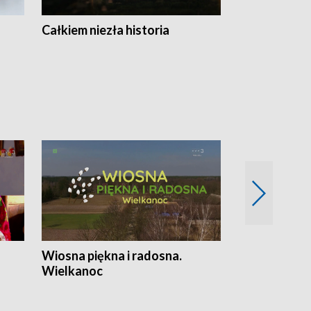
Całkiem niezła historia
Sanatoria
Wiosna piękna i radosna.
Gwiazdy od 
Wielkanoc
gwiazdki