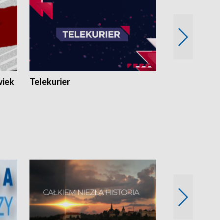
wiek
Telekurier
Kryminalna 