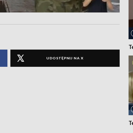
T
UDOSTĘPNIJ NA X
T