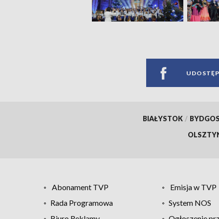
UDOSTĘP
BIAŁYSTOK
/
BYDGO
OLSZTY
Abonament TVP
Emisja w TVP
Rada Programowa
System NOS
Biuro Reklamy
Ogłoszenie pr