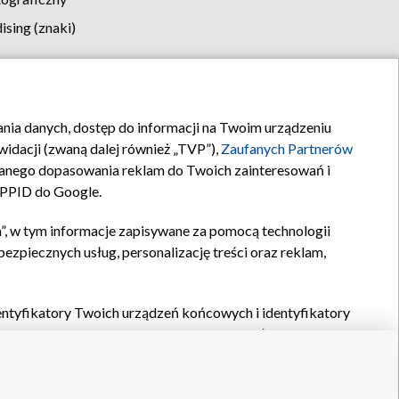
sing (znaki)
klamy
Kontakt
rania danych, dostęp do informacji na Twoim urządzeniu
idacji (zwaną dalej również „TVP”),
Zaufanych Partnerów
anego dopasowania reklam do Twoich zainteresowań i
a PPID do Google.
”, w tym informacje zapisywane za pomocą technologii
zpiecznych usług, personalizację treści oraz reklam,
identyfikatory Twoich urządzeń końcowych i identyfikatory
P,
Zaufanych Partnerów z IAB
oraz pozostałych
Zaufanych
 wyboru podstawowych reklam, wyboru spersonalizowanych
ch treści, pomiaru wydajności reklam, pomiaru wydajności
nia bezpieczeństwa, zapobiegania oszustwom i usuwania