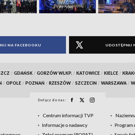
NIJ NA FACEBOOKU
UDOSTĘPNIJ 
SZCZ
/
GDAŃSK
/
GORZÓW WLKP.
/
KATOWICE
/
KIELCE
/
KRA
N
/
OPOLE
/
POZNAŃ
/
RZESZÓW
/
SZCZECIN
/
WARSZAWA
/
W
Dołącz do nas:
Centrum informacji TVP
Naziemna
Informacje o nadawcy
Program d
zetargowe
Zgłoś program (ROPAT)
Serwis fo