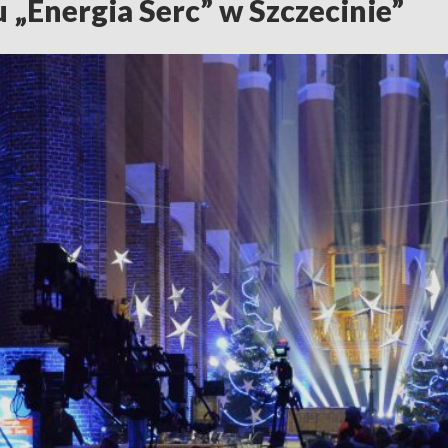
u „Energia Serc” w Szczecinie”