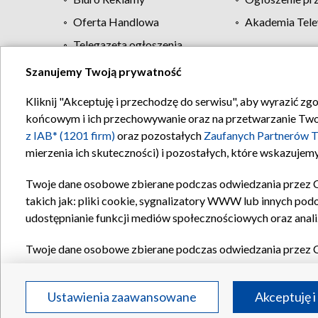
Oferta Handlowa
Akademia Tele
Telegazeta ogłoszenia
Szanujemy Twoją prywatność
Regulamin TVP
Kliknij "Akceptuję i przechodzę do serwisu", aby wyrazić zg
końcowym i ich przechowywanie oraz na przetwarzanie Twoich
z IAB* (1201 firm)
oraz pozostałych
Zaufanych Partnerów T
mierzenia ich skuteczności) i pozostałych, które wskazujemy
Twoje dane osobowe zbierane podczas odwiedzania przez 
takich jak: pliki cookie, sygnalizatory WWW lub innych pod
udostępnianie funkcji mediów społecznościowych oraz anali
Twoje dane osobowe zbierane podczas odwiedzania przez 
plików cookie, informacje o Twoich wyszukiwaniach w serwi
Partnerów TVP
dla realizacji następujących celów i funkc
Ustawienia zaawansowane
Akceptuję i
reklam, tworzenia profilu spersonalizowanych reklam, tworz
treści, stosowania badań rynkowych w celu generowania op