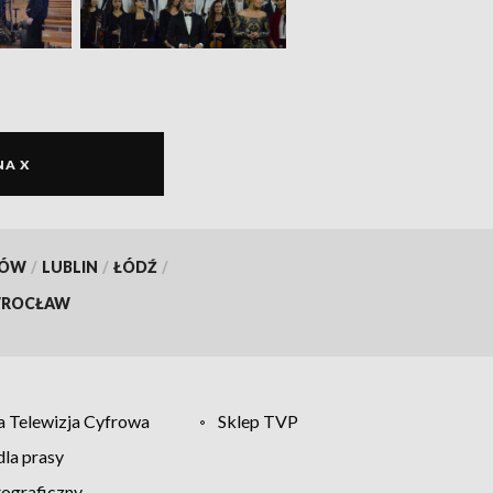
NA X
KÓW
/
LUBLIN
/
ŁÓDŹ
/
ROCŁAW
 Telewizja Cyfrowa
Sklep TVP
la prasy
tograficzny