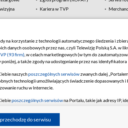
wizyjna
Kariera w TVP
Merchandi
Polityka prywatności
Moje zgody
Pomoc
Biuro re
ody na korzystanie z technologii automatycznego śledzenia i zbie
 danych osobowych przez nas, czyli Telewizję Polską S.A. w likw
VP (93 firm)
, w celach marketingowych (w tym do zautomatyzow
 poniżej, a także zgody na udostępnianie przez nas identyfikator
Ciebie naszych
poszczególnych serwisów
zwanych dalej „Portalem
obnych technologii umożliwiających świadczenie dopasowanych i be
zowanie ruchu w Internecie.
Ciebie
poszczególnych serwisów
na Portalu, takie jak adresy IP, 
sach Portalu czy historia odwiedzin będą przetwarzane przez TV
ji: przechowywania informacji na urządzeniu lub dostęp do nich,
©2026 Telewizja Polska S.A. w likwidacji
 przechodzę do serwisu
enia profilu spersonalizowanych treści, wyboru spersonalizowany
inii odbiorców, opracowywania i ulepszania produktów, zapewnie