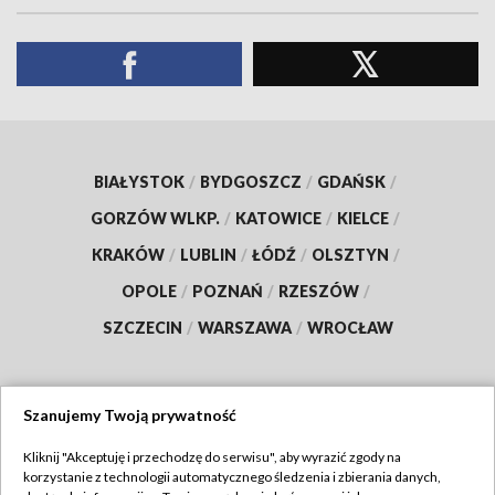
BIAŁYSTOK
/
BYDGOSZCZ
/
GDAŃSK
/
GORZÓW WLKP.
/
KATOWICE
/
KIELCE
/
KRAKÓW
/
LUBLIN
/
ŁÓDŹ
/
OLSZTYN
/
OPOLE
/
POZNAŃ
/
RZESZÓW
/
SZCZECIN
/
WARSZAWA
/
WROCŁAW
Szanujemy Twoją prywatność
Dołącz do nas:
Kliknij "Akceptuję i przechodzę do serwisu", aby wyrazić zgody na
korzystanie z technologii automatycznego śledzenia i zbierania danych,
TVP