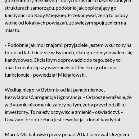
go komitetu (Niezależni) - dotychczas nie działał w żadnych
strukturach samorządu, podobnie jak popierający go
kandydaci do Rady Miejskiej. Przekonywał, że są to osoby
wolne od lokalnych powiązań, ze świeżym spojrzeniem na
miasto.
- Podobnie jak moi znajomi, przyjaciele, jestem wkurzony na
to, co od lat dzieje się w Bytomiu, dlatego zdecydowałem się
kandydować. Chciałbym doprowadzić do tego, żeby to
miasto miało lepszy wizerunek niż ten, który obecnie
funkcjonuje - powiedział Michałowski.
Według niego, w Bytomiu od lat panuje niemoc,
bezwładność, arogancja i ignorancja. - Odnoszę wrażenie, że
w Bytomiu nikomu nie zależy na tym, żeby przychodzili tu
inwestorzy. To należy oczywiście zmienić - oświadczył. -
Uważam, że potrzebna jest rewolucja - dodał kandydat.
Marek Michałowski przez ponad 20 lat kierował Urzędem