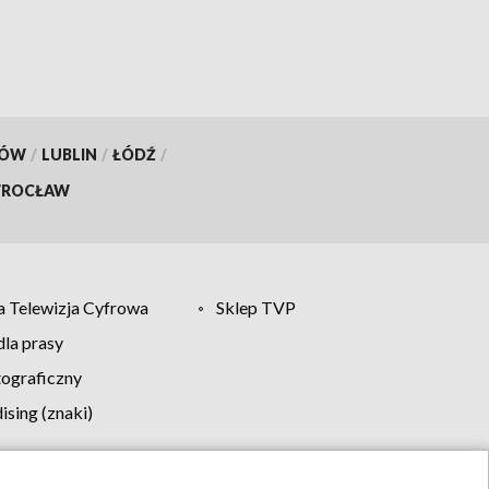
KÓW
/
LUBLIN
/
ŁÓDŹ
/
ROCŁAW
 Telewizja Cyfrowa
Sklep TVP
la prasy
tograficzny
sing (znaki)