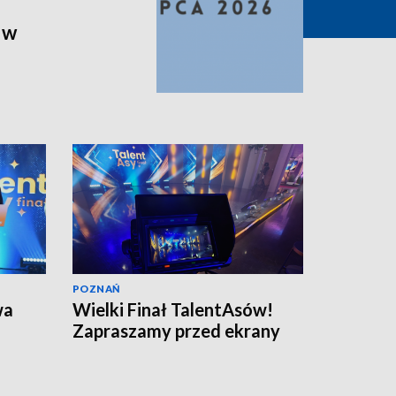
 w
POZNAŃ
wa
Wielki Finał TalentAsów!
Zapraszamy przed ekrany