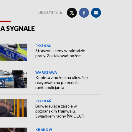
UDOSTĘPNIJ:
A SYGNALE
POZNAŃ
Straszne sceny w zakładzie
pracy. Zaatakował nożem
WARSZAWA
Kobieta z nożem na ulicy. Nie
reagowała na polecenia,
raniła policjanta
POZNAŃ
Bulwersujące zajście w
poznańskim tramwaju.
Świadkiem radny [WIDEO]
KRAKÓW