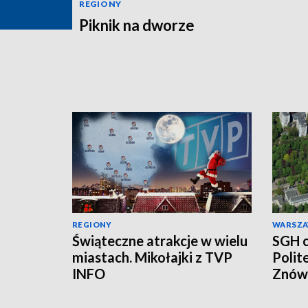
REGIONY
Piknik na dworze
REGIONY
WARSZ
Świąteczne atrakcje w wielu
SGH c
miastach. Mikołajki z TVP
Polit
INFO
Znów 
stacj