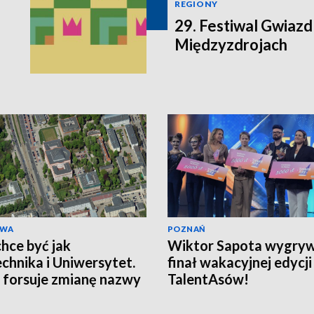
REGIONY
29. Festiwal Gwiazd
Międzyzdrojach
AWA
POZNAŃ
hce być jak
Wiktor Sapota wygry
echnika i Uniwersytet.
finał wakacyjnej edycji
forsuje zmianę nazwy
TalentAsów!
i metra