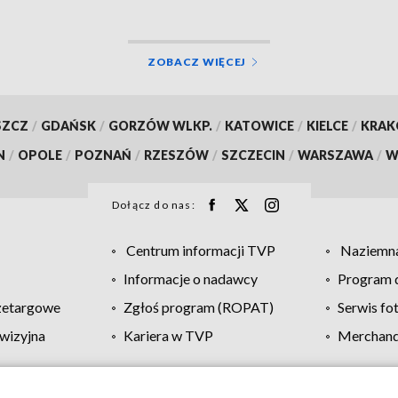
ZOBACZ WIĘCEJ
SZCZ
/
GDAŃSK
/
GORZÓW WLKP.
/
KATOWICE
/
KIELCE
/
KRA
N
/
OPOLE
/
POZNAŃ
/
RZESZÓW
/
SZCZECIN
/
WARSZAWA
/
W
Dołącz do nas:
Centrum informacji TVP
Naziemna
Informacje o nadawcy
Program d
zetargowe
Zgłoś program (ROPAT)
Serwis fo
wizyjna
Kariera w TVP
Merchandi