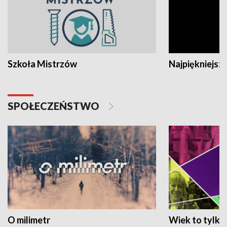
Szkoła Mistrzów
Najpiękniejsze
SPOŁECZEŃSTWO
O milimetr
Wiek to tylko 