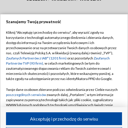
Szanujemy Twoją prywatność
Dołącz do nas:
Kliknij "Akceptuję i przechodzę do serwisu", aby wyrazić zgody na
korzystanie z technologii automatycznego śledzenia i zbierania danych,
TVP
dostęp do informacji na Twoim urządzeniu końcowym i ich
Abonament TVP
przechowywanie oraz na przetwarzanie Twoich danych osobowych przez
Regulamin TVP
nas, czyli Telewizję Polską S.A. w likwidacji (zwaną dalej również „TVP”),
Emisja w TVP
Zaufanych Partnerów z IAB* (1201 firm)
oraz pozostałych
Zaufanych
Polityka prywatności
Partnerów TVP (93 firm)
, w celach marketingowych (w tym do
Centrum informacji TVP
Moje zgody
zautomatyzowanego dopasowania reklam do Twoich zainteresowań i
mierzenia ich skuteczności) i pozostałych, które wskazujemy poniżej, a
Naziemna Telewizja Cyfrowa
Pomoc
także zgody na udostępnianie przez nas identyfikatora PPID do Google.
Sklep TVP
Biuro reklamy
Twoje dane osobowe zbierane podczas odwiedzania przez Ciebie naszych
Rada Programowa
poszczególnych serwisów
zwanych dalej „Portalem”, w tym informacje
Kontakt
zapisywane za pomocą technologii takich jak: pliki cookie, sygnalizatory
System NOS
WWW lub innych podobnych technologii umożliwiających świadczenie
dopasowanych i bezpiecznych usług, personalizację treści oraz reklam,
Informacje o nadawcy
Kanały
udostępnianie funkcji mediów społecznościowych oraz analizowanie
Akceptuję i przechodzę do serwisu
ruchu w Internecie.
Program dla prasy
©2026 Telewizja Polska S.A. w likwidacji