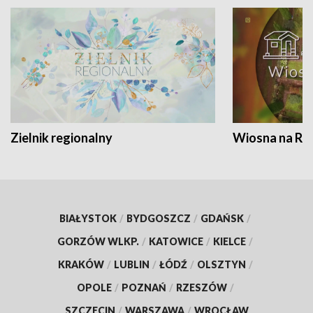
Zielnik regionalny
Wiosna na RO
BIAŁYSTOK
/
BYDGOSZCZ
/
GDAŃSK
/
GORZÓW WLKP.
/
KATOWICE
/
KIELCE
/
KRAKÓW
/
LUBLIN
/
ŁÓDŹ
/
OLSZTYN
/
OPOLE
/
POZNAŃ
/
RZESZÓW
/
SZCZECIN
/
WARSZAWA
/
WROCŁAW