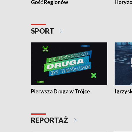
Gość Regionów
Horyzo
SPORT
Pierwsza Druga w Trójce
Igrzys
REPORTAŻ