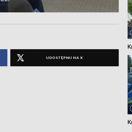
K
UDOSTĘPNIJ NA X
K