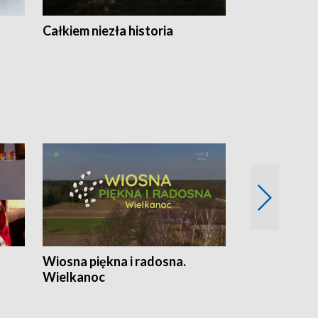
Całkiem niezła historia
Sanatoria
Wiosna piękna i radosna.
Gwiazdy od 
Wielkanoc
gwiazdki