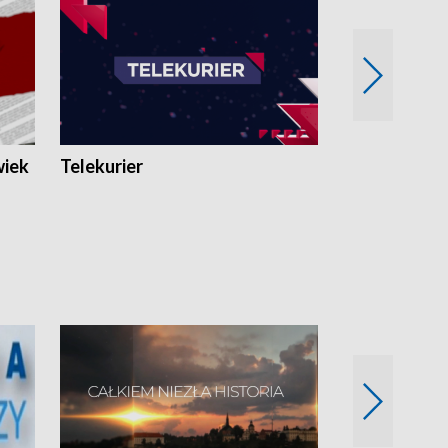
wiek
Telekurier
Kryminalna 