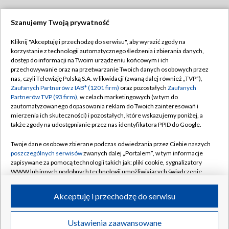
Szanujemy Twoją prywatność
Dołącz do nas:
Kliknij "Akceptuję i przechodzę do serwisu", aby wyrazić zgody na
korzystanie z technologii automatycznego śledzenia i zbierania danych,
TVP
dostęp do informacji na Twoim urządzeniu końcowym i ich
Abonament TVP
przechowywanie oraz na przetwarzanie Twoich danych osobowych przez
Regulamin TVP
nas, czyli Telewizję Polską S.A. w likwidacji (zwaną dalej również „TVP”),
Emisja w TVP
Zaufanych Partnerów z IAB* (1201 firm)
Polityka prywatności
oraz pozostałych
Zaufanych
Partnerów TVP (93 firm)
, w celach marketingowych (w tym do
Centrum informacji TVP
Moje zgody
zautomatyzowanego dopasowania reklam do Twoich zainteresowań i
mierzenia ich skuteczności) i pozostałych, które wskazujemy poniżej, a
Naziemna Telewizja Cyfrowa
Pomoc
także zgody na udostępnianie przez nas identyfikatora PPID do Google.
Sklep TVP
Biuro reklamy
Twoje dane osobowe zbierane podczas odwiedzania przez Ciebie naszych
Rada Programowa
poszczególnych serwisów
zwanych dalej „Portalem”, w tym informacje
Kontakt
zapisywane za pomocą technologii takich jak: pliki cookie, sygnalizatory
System NOS
WWW lub innych podobnych technologii umożliwiających świadczenie
dopasowanych i bezpiecznych usług, personalizację treści oraz reklam,
Informacje o nadawcy
Kanały
udostępnianie funkcji mediów społecznościowych oraz analizowanie
Akceptuję i przechodzę do serwisu
ruchu w Internecie.
Program dla prasy
©2026 Telewizja Polska S.A. w likwidacji
Biuro Reklamy
Twoje dane osobowe zbierane podczas odwiedzania przez Ciebie
Ustawienia zaawansowane
poszczególnych serwisów
na Portalu, takie jak adresy IP, identyfikatory