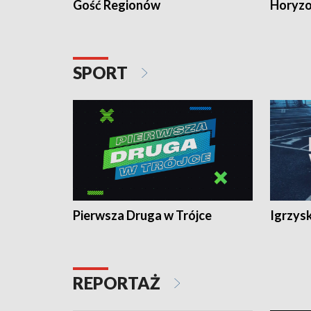
Gość Regionów
Horyzo
SPORT
Pierwsza Druga w Trójce
Igrzys
REPORTAŻ