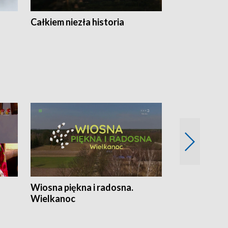
Całkiem niezła historia
Sanatoria
Wiosna piękna i radosna.
Gwiazdy od 
Wielkanoc
gwiazdki