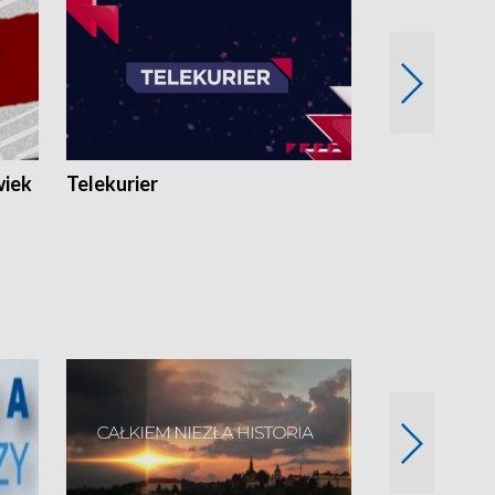
wiek
Telekurier
Kryminalna 