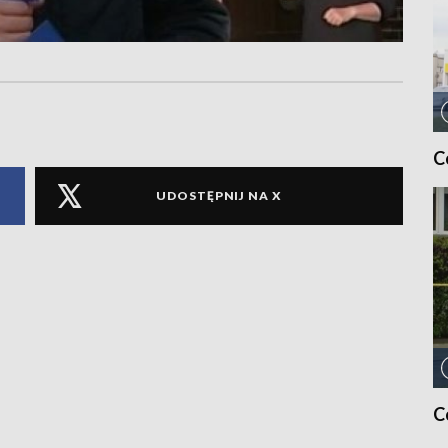
C
UDOSTĘPNIJ NA X
C