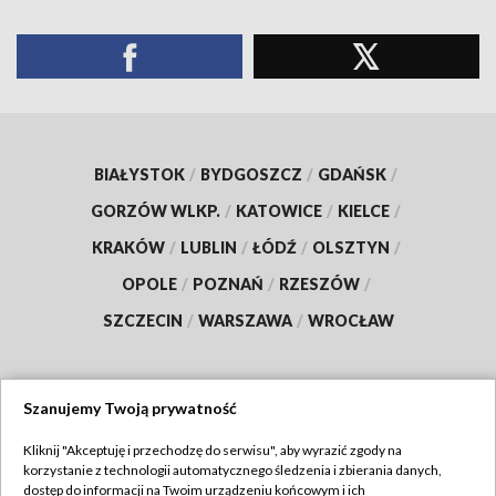
BIAŁYSTOK
/
BYDGOSZCZ
/
GDAŃSK
/
GORZÓW WLKP.
/
KATOWICE
/
KIELCE
/
KRAKÓW
/
LUBLIN
/
ŁÓDŹ
/
OLSZTYN
/
OPOLE
/
POZNAŃ
/
RZESZÓW
/
SZCZECIN
/
WARSZAWA
/
WROCŁAW
Szanujemy Twoją prywatność
Dołącz do nas:
Kliknij "Akceptuję i przechodzę do serwisu", aby wyrazić zgody na
korzystanie z technologii automatycznego śledzenia i zbierania danych,
TVP
dostęp do informacji na Twoim urządzeniu końcowym i ich