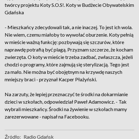
twórcy projektu Koty S.O.S!. Koty w Budżecie Obywatelskim
Gdańska
- Mieszkańcy zdecydowali tak, a nie inaczej. To jest ich wola.
Nie wiem, czemu miałoby to wywołać oburzenie. Koty pełnią
w mieście ważną funkcję: pozbywają się szczurów, które
naprawdę potrafią być plagą. Przyznam szczerze, że kocham
zwierzęta. O koty w mieście trzeba zadbać, zwłaszcza, jeżeli
chodzi o programy, które zajmują się sterylizacją. Tego jest
za mało. Nie można być obojętnym na krzywdę naszych
mniejszy braci - przyznał Kacper Płażyński.
Na zarzuty, że lepiej przeznaczyć te środki na dokarmianie
dzieci w szkołach, odpowiedział Paweł Adamowicz. - Tak
wybrali mieszkańcy. Środki na żywienie w szkołach mamy
zarezerwowane - napisał na Facebooku.
Źródło:
Radio Gdańsk