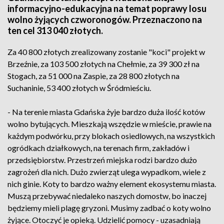
informacyjno-edukacyjna na temat poprawy losu
wolno żyjących czworonogów. Przeznaczono na
ten cel 313 040 złotych.
Za 40 800 złotych zrealizowany zostanie "koci" projekt w
Brzeźnie, za 103 500 złotych na Chełmie, za 39 300 zł na
Stogach, za 51 000 na Zaspie, za 28 800 złotych na
Suchaninie, 53 400 złotych w Śródmieściu.
- Na terenie miasta Gdańska żyje bardzo duża ilość kotów
wolno bytujących. Mieszkają wszędzie w mieście, prawie na
każdym podwórku, przy blokach osiedlowych, na wszystkich
ogródkach działkowych, na terenach firm, zakładów i
przedsiębiorstw. Przestrzeń miejska rodzi bardzo dużo
zagrożeń dla nich. Dużo zwierząt ulega wypadkom, wiele z
nich ginie. Koty to bardzo ważny element ekosystemu miasta.
Muszą przebywać niedaleko naszych domostw, bo inaczej
będziemy mieli plagę gryzoni. Musimy zadbać o koty wolno
żyjące. Otoczyć je opieką. Udzielić pomocy - uzasadniają