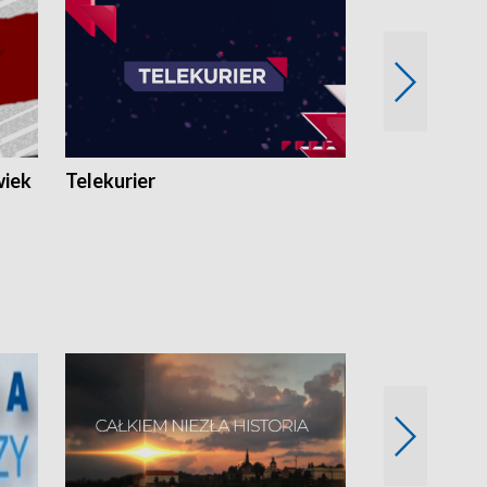
wiek
Telekurier
Kryminalna 