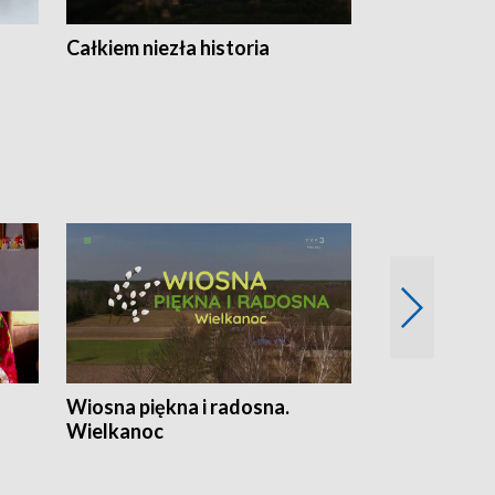
Całkiem niezła historia
Sanatoria
Wiosna piękna i radosna.
Gwiazdy od 
Wielkanoc
gwiazdki