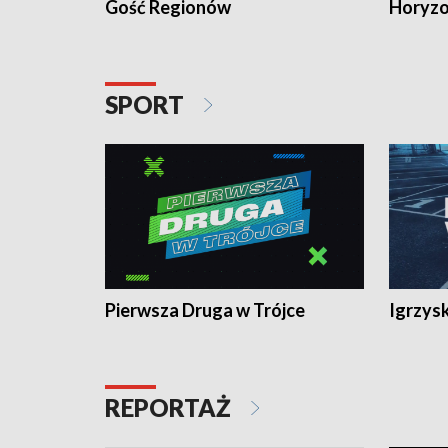
Gość Regionów
Horyzo
SPORT
Pierwsza Druga w Trójce
Igrzys
REPORTAŻ