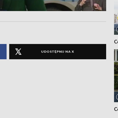
C
UDOSTĘPNIJ NA X
C