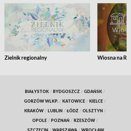
Zielnik regionalny
Wiosna na RO
BIAŁYSTOK
/
BYDGOSZCZ
/
GDAŃSK
/
GORZÓW WLKP.
/
KATOWICE
/
KIELCE
/
KRAKÓW
/
LUBLIN
/
ŁÓDŹ
/
OLSZTYN
/
OPOLE
/
POZNAŃ
/
RZESZÓW
/
SZCZECIN
/
WARSZAWA
/
WROCŁAW