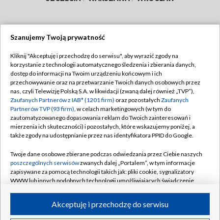
Szanujemy Twoją prywatność
Dołącz do nas:
Kliknij "Akceptuję i przechodzę do serwisu", aby wyrazić zgody na
korzystanie z technologii automatycznego śledzenia i zbierania danych,
TVP
dostęp do informacji na Twoim urządzeniu końcowym i ich
Abonament TVP
przechowywanie oraz na przetwarzanie Twoich danych osobowych przez
Regulamin TVP
nas, czyli Telewizję Polską S.A. w likwidacji (zwaną dalej również „TVP”),
Emisja w TVP
Zaufanych Partnerów z IAB* (1201 firm)
oraz pozostałych
Zaufanych
Polityka prywatności
Partnerów TVP (93 firm)
, w celach marketingowych (w tym do
Centrum informacji TVP
Moje zgody
zautomatyzowanego dopasowania reklam do Twoich zainteresowań i
mierzenia ich skuteczności) i pozostałych, które wskazujemy poniżej, a
Naziemna Telewizja Cyfrowa
Pomoc
także zgody na udostępnianie przez nas identyfikatora PPID do Google.
Sklep TVP
Biuro reklamy
Twoje dane osobowe zbierane podczas odwiedzania przez Ciebie naszych
Rada Programowa
poszczególnych serwisów
zwanych dalej „Portalem”, w tym informacje
Kontakt
zapisywane za pomocą technologii takich jak: pliki cookie, sygnalizatory
System NOS
WWW lub innych podobnych technologii umożliwiających świadczenie
dopasowanych i bezpiecznych usług, personalizację treści oraz reklam,
Informacje o nadawcy
Kanały
udostępnianie funkcji mediów społecznościowych oraz analizowanie
Akceptuję i przechodzę do serwisu
ruchu w Internecie.
Program dla prasy
©2026 Telewizja Polska S.A. w likwidacji