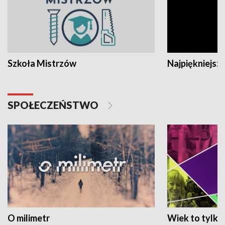
Szkoła Mistrzów
Najpiękniejsze
SPOŁECZEŃSTWO
O milimetr
Wiek to tylko 