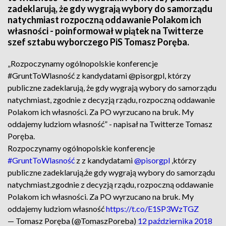
zadeklarują, że gdy wygrają wybory do samorządu
natychmiast rozpoczną oddawanie Polakom ich
własności - poinformował w piątek na Twitterze
szef sztabu wyborczego PiS Tomasz Poręba.
„Rozpoczynamy ogólnopolskie konferencje
#GruntToWlasność z kandydatami @pisorgpl, którzy
publiczne zadeklarują, że gdy wygrają wybory do samorządu
natychmiast, zgodnie z decyzją rządu, rozpoczną oddawanie
Polakom ich własności. Za PO wyrzucano na bruk. My
oddajemy ludziom własność” - napisał na Twitterze Tomasz
Poręba.
Rozpoczynamy ogólnopolskie konferencje
#GruntToWlasność
z z kandydatami
@pisorgpl
,którzy
publiczne zadeklarują,że gdy wygrają wybory do samorządu
natychmiast,zgodnie z decyzją rządu, rozpoczną oddawanie
Polakom ich własności. Za PO wyrzucano na bruk. My
oddajemy ludziom własność
https://t.co/E1SP3WzTGZ
— Tomasz Poręba (@TomaszPoreba)
12 października 2018