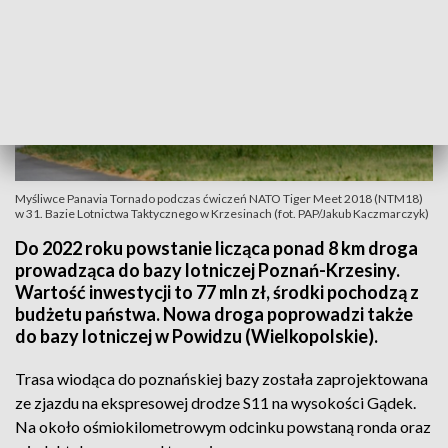
Myśliwce Panavia Tornado podczas ćwiczeń NATO Tiger Meet 2018 (NTM18)
w 31. Bazie Lotnictwa Taktycznego w Krzesinach (fot. PAP/Jakub Kaczmarczyk)
Do 2022 roku powstanie licząca ponad 8 km droga
prowadząca do bazy lotniczej Poznań-Krzesiny.
Wartość inwestycji to 77 mln zł, środki pochodzą z
budżetu państwa. Nowa droga poprowadzi także
do bazy lotniczej w Powidzu (Wielkopolskie).
Trasa wiodąca do poznańskiej bazy została zaprojektowana
ze zjazdu na ekspresowej drodze S11 na wysokości Gądek.
Na około ośmiokilometrowym odcinku powstaną ronda oraz