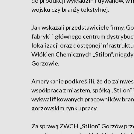
do produkcji wykładzin i dywanów, w m
wojsku czy branży tekstylnej.
Jak wskazali przedstawiciele firmy, G
fabryki i głównego centrum dystrybuc
lokalizacji oraz dostępnej infrastrukt
Włókien Chemicznych „Stilon”, niegdy
Gorzowie.
Amerykanie podkreślili, że do zainwe
współpraca z miastem, spółką „Stilon”
wykwalifikowanych pracowników branż
gorzowskim rynku pracy.
Za sprawą ZWCH „Stilon” Gorzów przez 