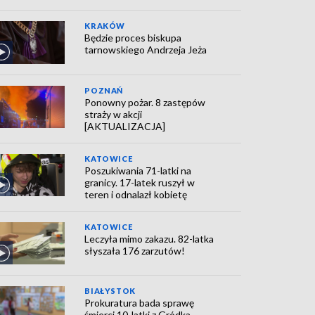
KRAKÓW
Będzie proces biskupa
tarnowskiego Andrzeja Jeża
POZNAŃ
Ponowny pożar. 8 zastępów
straży w akcji
[AKTUALIZACJA]
KATOWICE
Poszukiwania 71-latki na
granicy. 17-latek ruszył w
teren i odnalazł kobietę
KATOWICE
Leczyła mimo zakazu. 82-latka
słyszała 176 zarzutów!
BIAŁYSTOK
Prokuratura bada sprawę
śmierci 10-latki z Gródka