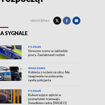
UDOSTĘPNIJ:
A SYGNALE
POZNAŃ
Straszne sceny w zakładzie
pracy. Zaatakował nożem
WARSZAWA
Kobieta z nożem na ulicy. Nie
reagowała na polecenia,
raniła policjanta
POZNAŃ
Bulwersujące zajście w
poznańskim tramwaju.
Świadkiem radny [WIDEO]