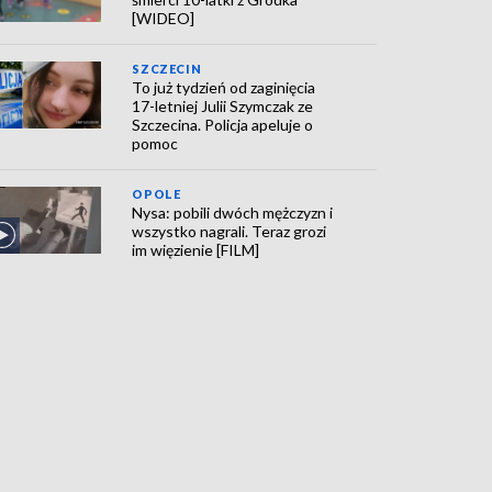
[WIDEO]
SZCZECIN
To już tydzień od zaginięcia
17-letniej Julii Szymczak ze
Szczecina. Policja apeluje o
pomoc
OPOLE
Nysa: pobili dwóch mężczyzn i
wszystko nagrali. Teraz grozi
im więzienie [FILM]