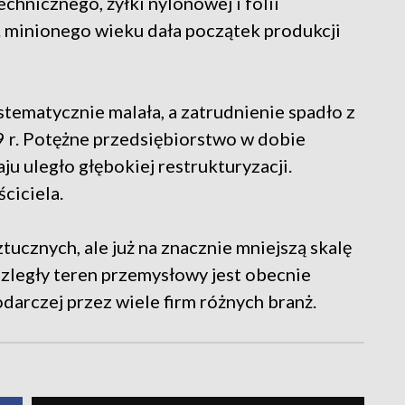
chnicznego, żyłki nylonowej i folii
. minionego wieku dała początek produkcji
stematycznie malała, a zatrudnienie spadło z
9 r. Potężne przedsiębiorstwo w dobie
 uległo głębokiej restrukturyzacji.
ciciela.
ztucznych, ale już na znacznie mniejszą skalę
ozległy teren przemysłowy jest obecnie
arczej przez wiele firm różnych branż.