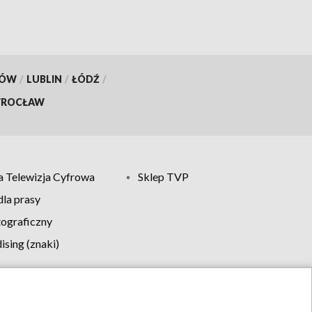
KÓW
/
LUBLIN
/
ŁÓDŹ
/
ROCŁAW
 Telewizja Cyfrowa
Sklep TVP
la prasy
tograficzny
sing (znaki)