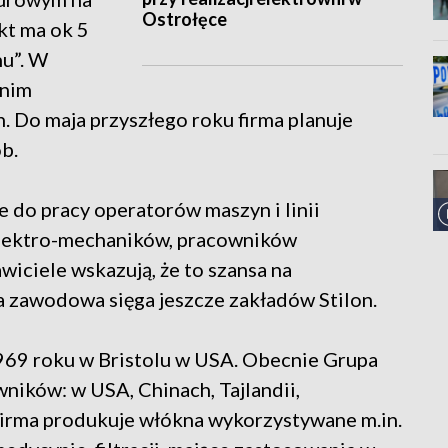
Ostrołęce
kt ma ok 5
nu”. W
 nim
h. Do maja przyszłego roku firma planuje
b.
e do pracy operatorów maszyn i linii
 elektro-mechaników, pracowników
awiciele wskazują, że to szansa na
ia zawodowa sięga jeszcze zakładów Stilon.
1969 roku w Bristolu w USA. Obecnie Grupa
owników: w USA, Chinach, Tajlandii,
. Firma produkuje włókna wykorzystywane m.in.