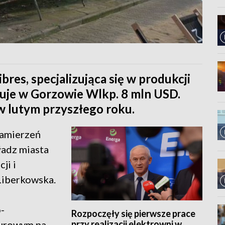
)
res, specjalizująca się w produkcji
uje w Gorzowie Wlkp. 8 mln USD.
w lutym przyszłego roku.
zamierzeń
ładz miasta
ji i
Liberkowska.
-
Rozpoczęły się pierwsze prace
przy realizacji elektrowni w
iurowym na