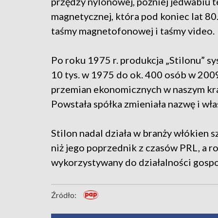
przędzy nylonowej, później jedwabiu te
magnetycznej, która pod koniec lat 80
taśmy magnetofonowej i taśmy video.
Po roku 1975 r. produkcja „Stilonu” sy
10 tys. w 1975 do ok. 400 osób w 200
przemian ekonomicznych w naszym kraju
Powstała spółka zmieniała nazwę i właś
Stilon nadal działa w branży włókien s
niż jego poprzednik z czasów PRL, a r
wykorzystywany do działalności gospod
Źródło: