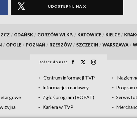
UDOSTĘPNIJ NA X
SZCZ
/
GDAŃSK
/
GORZÓW WLKP.
/
KATOWICE
/
KIELCE
/
KRA
N
/
OPOLE
/
POZNAŃ
/
RZESZÓW
/
SZCZECIN
/
WARSZAWA
/
W
Dołącz do nas:
Centrum informacji TVP
Naziemna
Informacje o nadawcy
Program d
zetargowe
Zgłoś program (ROPAT)
Serwis fo
wizyjna
Kariera w TVP
Merchandi