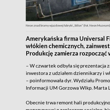
Neon znad bramy wjazdowej fabryki „Stilon” (fot. Neon Muzeum
Amerykańska firma Universal Fib
włókien chemicznych, zainwest
Produkcję zamierza rozpocząć 
– W czwartek odbyła się prezentacja 
inwestora z udziałem dziennikarzy i w
– poinformowała dyr. Wydziału Promoc
Informacji UM Gorzowa Wlkp. Marta 
Obecnie trwa remont hali produkcyjno
magazynowej z zapleczem socjalno-b