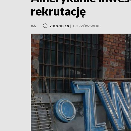
rekrutację
miv
2018-10-18
|
GORZÓW WLKP.