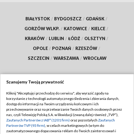
BIAŁYSTOK
/
BYDGOSZCZ
/
GDAŃSK
/
GORZÓW WLKP.
/
KATOWICE
/
KIELCE
/
KRAKÓW
/
LUBLIN
/
ŁÓDŹ
/
OLSZTYN
/
OPOLE
/
POZNAŃ
/
RZESZÓW
/
SZCZECIN
/
WARSZAWA
/
WROCŁAW
Szanujemy Twoją prywatność
Dołącz do nas:
Kliknij "Akceptuję i przechodzę do serwisu", aby wyrazić zgody na
korzystanie z technologii automatycznego śledzenia i zbierania danych,
TVP
dostęp do informacji na Twoim urządzeniu końcowym i ich
Abonament TVP
przechowywanie oraz na przetwarzanie Twoich danych osobowych przez
Regulamin TVP
nas, czyli Telewizję Polską S.A. w likwidacji (zwaną dalej również „TVP”),
Emisja w TVP
Polityka prywatności
Zaufanych Partnerów z IAB* (1201 firm)
oraz pozostałych
Zaufanych
Partnerów TVP (93 firm)
, w celach marketingowych (w tym do
Centrum informacji TVP
Moje zgody
zautomatyzowanego dopasowania reklam do Twoich zainteresowań i