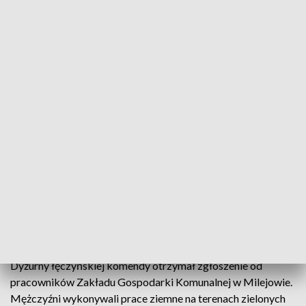
Butelki z toksycznymi chemikaliami (fot. Policja Lubelska)
Pracownicy firmy wykonującej prace ziemne na
terenie Milejowa znaleźli tajemnicze butelki z
podejrzaną zawartością. Na miejscu oprócz
policjantów interweniowała specjalistyczna grupa
chemiczna strażaków z Lublina.
Dyżurny łęczyńskiej komendy otrzymał zgłoszenie od
pracowników Zakładu Gospodarki Komunalnej w Milejowie.
Mężczyźni wykonywali prace ziemne na terenach zielonych