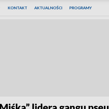
KONTAKT
AKTUALNOŚCI
PROGRAMY
„Miśka” lidera gangu pse