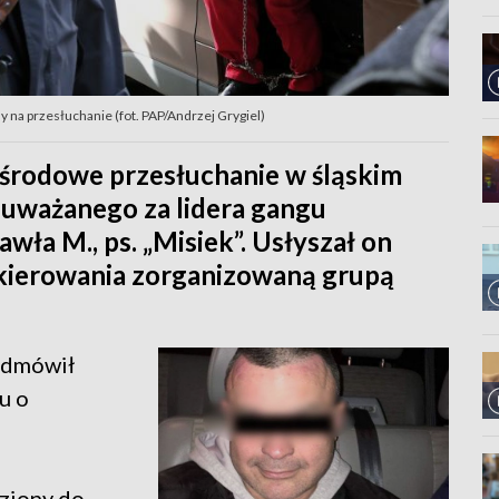
na przesłuchanie (fot. PAP/Andrzej Grygiel)
 środowe przesłuchanie w śląskim
 uważanego za lidera gangu
ła M., ps. „Misiek”. Usłyszał on
 kierowania zorganizowaną grupą
 odmówił
u o
eziony do