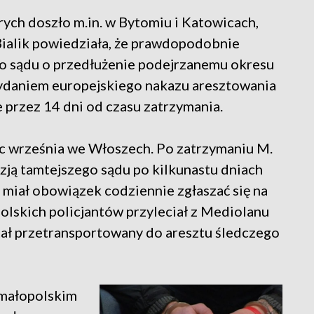
ych doszło m.in. w Bytomiu i Katowicach,
 Bialik powiedziała, że prawdopodobnie
do sądu o przedłużenie podejrzanemu okresu
wydaniem europejskiego nakazu aresztowania
przez 14 dni od czasu zatrzymania.
c września we Włoszech. Po zatrzymaniu M.
yzją tamtejszego sądu po kilkunastu dniach
 miał obowiązek codziennie zgłaszać się na
polskich policjantów przyleciał z Mediolanu
tał przetransportowany do aresztu śledczego
 małopolskim