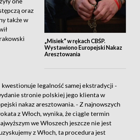
zyły one
stępczą oraz
ny także w
wił
krakowski
„Misiek” w rękach CBŚP.
Wystawiono Europejski Nakaz
Aresztowania
kwestionuje legalność samej ekstradycji -
ydanie stronie polskiej jego klienta w
opejski nakaz aresztowania. - Z najnowszych
okata z Włoch, wynika, że ciągle termin
Najwyższym we Włoszech jeszcze nie jest
 uzyskujemy z Włoch, ta procedura jest