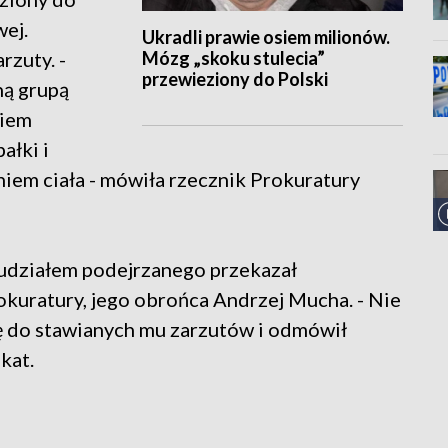
wej.
Ukradli prawie osiem milionów.
Mózg „skoku stulecia”
rzuty. -
przewieziony do Polski
ną grupą
ciem
ałki i
iem ciała - mówiła rzecznik Prokuratury
 udziałem podejrzanego przekazał
okuratury, jego obrońca Andrzej Mucha. - Nie
ię do stawianych mu zarzutów i odmówił
kat.