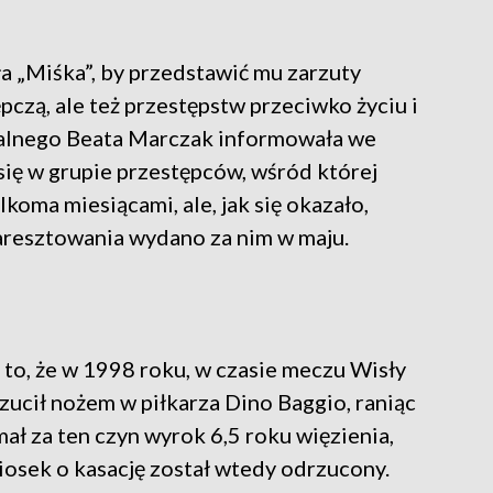
 „Miśka”, by przedstawić mu zarzuty
czą, ale też przestępstw przeciwko życiu i
alnego Beata Marczak informowała we
się w grupie przestępców, wśród której
oma miesiącami, ale, jak się okazało,
 aresztowania wydano za nim w maju.
 to, że w 1998 roku, w czasie meczu Wisły
ucił nożem w piłkarza Dino Baggio, raniąc
ł za ten czyn wyrok 6,5 roku więzienia,
osek o kasację został wtedy odrzucony.