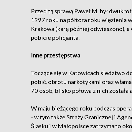
Przed tą sprawą Paweł M. był dwukrot
1997 roku na półtora roku więzienia w
Krakowa (karę później odwieszono), a 
pobicie policjanta.
Inne przestępstwa
Toczące się w Katowicach śledztwo dot
pobić, obrotu narkotykami oraz włamań
70 osób, blisko połowa z nich została
W maju bieżącego roku podczas operac
- w tym także Straży Granicznej i Ag
Śląsku i w Małopolsce zatrzymano ok