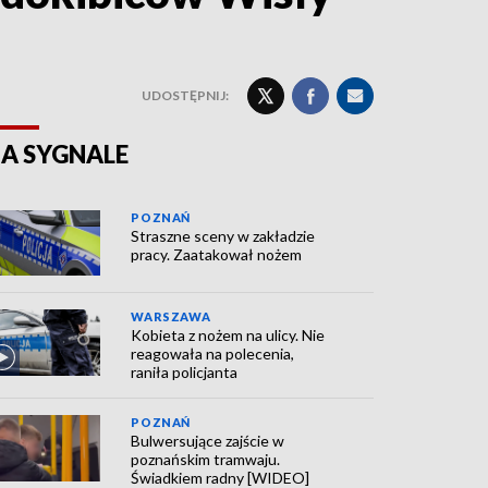
UDOSTĘPNIJ:
A SYGNALE
POZNAŃ
Straszne sceny w zakładzie
pracy. Zaatakował nożem
WARSZAWA
Kobieta z nożem na ulicy. Nie
reagowała na polecenia,
raniła policjanta
POZNAŃ
Bulwersujące zajście w
poznańskim tramwaju.
Świadkiem radny [WIDEO]