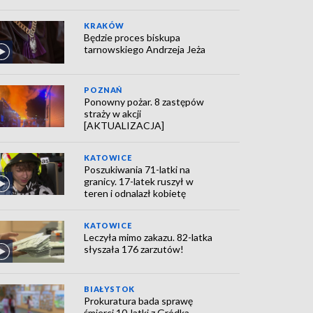
KRAKÓW
Będzie proces biskupa
tarnowskiego Andrzeja Jeża
POZNAŃ
Ponowny pożar. 8 zastępów
straży w akcji
[AKTUALIZACJA]
KATOWICE
Poszukiwania 71-latki na
granicy. 17-latek ruszył w
teren i odnalazł kobietę
KATOWICE
Leczyła mimo zakazu. 82-latka
słyszała 176 zarzutów!
BIAŁYSTOK
Prokuratura bada sprawę
śmierci 10-latki z Gródka