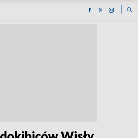
udokibiców Wisły