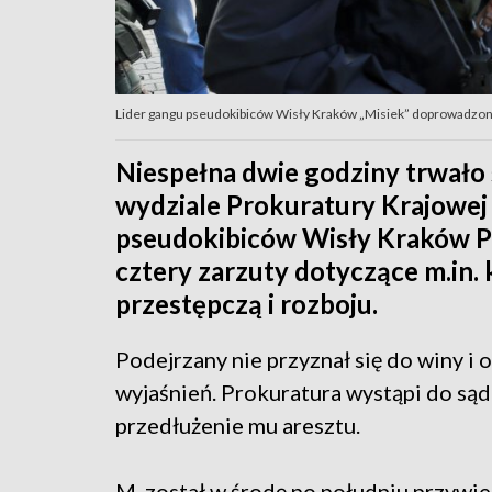
Lider gangu pseudokibiców Wisły Kraków „Misiek” doprowadzony 
Niespełna dwie godziny trwało
wydziale Prokuratury Krajowej
pseudokibiców Wisły Kraków Paw
cztery zarzuty dotyczące m.in.
przestępczą i rozboju.
Podejrzany nie przyznał się do winy i
wyjaśnień. Prokuratura wystąpi do sąd
przedłużenie mu aresztu.
M. został w środę po południu przywi