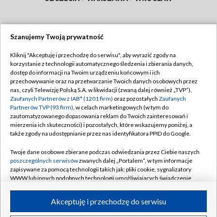
Szanujemy Twoją prywatność
Dołącz do nas:
Kliknij "Akceptuję i przechodzę do serwisu", aby wyrazić zgody na
korzystanie z technologii automatycznego śledzenia i zbierania danych,
TVP
dostęp do informacji na Twoim urządzeniu końcowym i ich
Abonament TVP
przechowywanie oraz na przetwarzanie Twoich danych osobowych przez
Regulamin TVP
nas, czyli Telewizję Polską S.A. w likwidacji (zwaną dalej również „TVP”),
Emisja w TVP
Zaufanych Partnerów z IAB* (1201 firm)
oraz pozostałych
Zaufanych
Polityka prywatności
Partnerów TVP (93 firm)
, w celach marketingowych (w tym do
Centrum informacji TVP
Moje zgody
zautomatyzowanego dopasowania reklam do Twoich zainteresowań i
mierzenia ich skuteczności) i pozostałych, które wskazujemy poniżej, a
Naziemna Telewizja Cyfrowa
Pomoc
także zgody na udostępnianie przez nas identyfikatora PPID do Google.
Sklep TVP
Biuro reklamy
Twoje dane osobowe zbierane podczas odwiedzania przez Ciebie naszych
Rada Programowa
poszczególnych serwisów
zwanych dalej „Portalem”, w tym informacje
Kontakt
zapisywane za pomocą technologii takich jak: pliki cookie, sygnalizatory
System NOS
WWW lub innych podobnych technologii umożliwiających świadczenie
dopasowanych i bezpiecznych usług, personalizację treści oraz reklam,
Informacje o nadawcy
Kanały
udostępnianie funkcji mediów społecznościowych oraz analizowanie
Akceptuję i przechodzę do serwisu
ruchu w Internecie.
Program dla prasy
©2026 Telewizja Polska S.A. w likwidacji