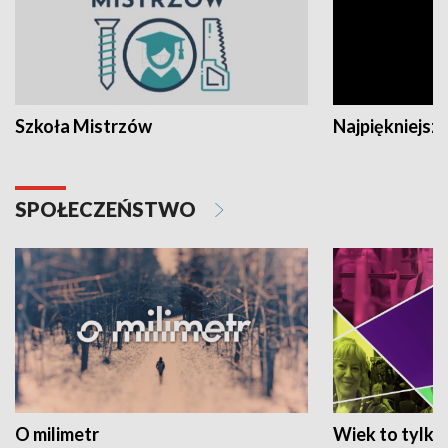
Szkoła Mistrzów
Najpiękniejsze
SPOŁECZEŃSTWO
O milimetr
Wiek to tylko 