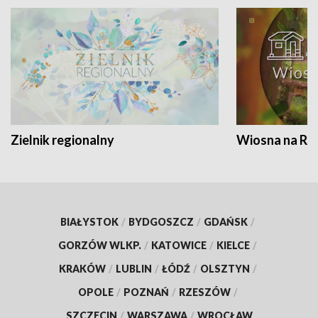
Zielnik regionalny
Wiosna na RO
BIAŁYSTOK
/
BYDGOSZCZ
/
GDAŃSK
/
GORZÓW WLKP.
/
KATOWICE
/
KIELCE
/
KRAKÓW
/
LUBLIN
/
ŁÓDŹ
/
OLSZTYN
/
OPOLE
/
POZNAŃ
/
RZESZÓW
/
SZCZECIN
/
WARSZAWA
/
WROCŁAW