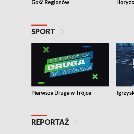
Gość Regionów
Horyzo
SPORT
Pierwsza Druga w Trójce
Igrzys
REPORTAŻ