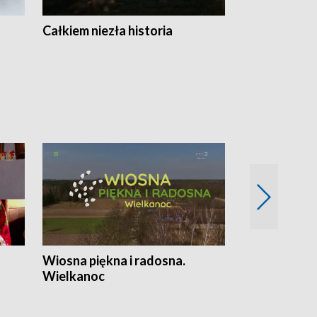
Całkiem niezła historia
Sanatoria
Wiosna piękna i radosna.
Gwiazdy od 
Wielkanoc
gwiazdki