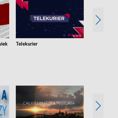
wiek
Telekurier
Kryminalna 