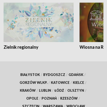
Zielnik regionalny
Wiosna na RO
BIAŁYSTOK
/
BYDGOSZCZ
/
GDAŃSK
/
GORZÓW WLKP.
/
KATOWICE
/
KIELCE
/
KRAKÓW
/
LUBLIN
/
ŁÓDŹ
/
OLSZTYN
/
OPOLE
/
POZNAŃ
/
RZESZÓW
/
SZCZECIN
/
WARSZAWA
/
WROCŁAW