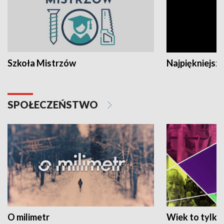
Szkoła Mistrzów
Najpiękniejsze
SPOŁECZEŃSTWO
O milimetr
Wiek to tylko 