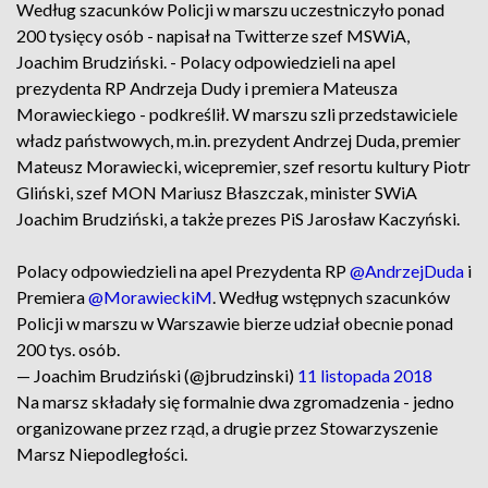
Według szacunków Policji w marszu uczestniczyło ponad
200 tysięcy osób - napisał na Twitterze szef MSWiA,
Joachim Brudziński. - Polacy odpowiedzieli na apel
prezydenta RP Andrzeja Dudy i premiera Mateusza
Morawieckiego - podkreślił. W marszu szli przedstawiciele
władz państwowych, m.in. prezydent Andrzej Duda, premier
Mateusz Morawiecki, wicepremier, szef resortu kultury Piotr
Gliński, szef MON Mariusz Błaszczak, minister SWiA
Joachim Brudziński, a także prezes PiS Jarosław Kaczyński.
Polacy odpowiedzieli na apel Prezydenta RP
@AndrzejDuda
i
Premiera
@MorawieckiM
. Według wstępnych szacunków
Policji w marszu w Warszawie bierze udział obecnie ponad
200 tys. osób.
— Joachim Brudziński (@jbrudzinski)
11 listopada 2018
Na marsz składały się formalnie dwa zgromadzenia - jedno
organizowane przez rząd, a drugie przez Stowarzyszenie
Marsz Niepodległości.