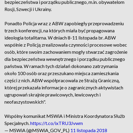
bezpieczeństwa i porządku publicznego, m.in. obywatelom
Rosji, Szwecji i Ukrainy.
Ponadto Policja wraz z ABW zapobiegły przeprowadzeniu
trzech konferencji, na których miała być propagowana
ideologia totalitarna. W dniach 8-11 listopada br. ABW
wspólnie z Policją zrealizowała czynności procesowe wobec
osób, które swoim zachowaniem mogły stwarzać zagrożenie
dla bezpieczeństwa wewnętrznego i porządku publicznego
państwa. W ramach tych działań dokonano zatrzymania
około 100 osób oraz przeszukano miejsca zamieszkania
części z nich. ABW współpracowała ze Strażą Graniczną,
której przekazała informacje o zagranicznych aktywistach
ugrupowań skrajnie prawicowych, lewicowych i
neofaszystowskich".
Wspólny komunikat MSWiA i Ministra Koordynatora Służb
Specjalnych.
https://t.co/ixTRU3Jvwm
— MSWiA (@MSWiA_GOV_PL)
11 listopada 2018