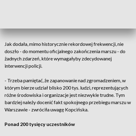
To był największy marsz wolnych Polaków
w wolnej Polsce. Widok setek tysięcy
biało-czerwonych flag jest bardzo
symboliczny i budujący.
Jak dodała, mimo historycznie rekordowej frekwencji, nie
doszło - do momentu oficjalnego zakończenia marszu - do
żadnych zdarzeń, które wymagałyby zdecydowanej
interwencji policji.
- Trzeba pamiętać, że zapanowanie nad zgromadzeniem, w
którym bierze udział blisko 200 tys. ludzi, reprezentujących
różne środowiska i organizacje jest niezwykle trudne. Tym
bardziej należy docenić fakt spokojnego przebiegu marszu w
Warszawie - zwróciła uwagę Kopcińska.
Ponad 200 tysięcy uczestników