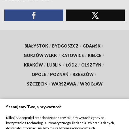
BIAŁYSTOK
/
BYDGOSZCZ
/
GDAŃSK
/
GORZÓW WLKP.
/
KATOWICE
/
KIELCE
/
KRAKÓW
/
LUBLIN
/
ŁÓDŹ
/
OLSZTYN
/
OPOLE
/
POZNAŃ
/
RZESZÓW
/
SZCZECIN
/
WARSZAWA
/
WROCŁAW
Szanujemy Twoją prywatność
Dołącz do nas:
Kliknij "Akceptuję i przechodzę do serwisu", aby wyrazić zgody na
korzystanie z technologii automatycznego śledzenia i zbierania danych,
TVP
dostęp do informacji na Twoim urządzeniu końcowym i ich