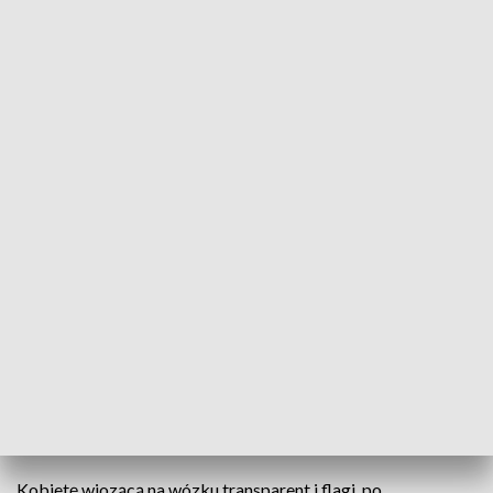
Policja zatrzymała podejrzanego
18-letni mężczyzna podejrzany o kradzież
rozbójniczą, usłyszał zarzuty. Mężczyzna był
poszukiwany przez policjantów.
Funkcjonariusze prowadzili intensywne czynności w sprawie
napadu na kobietę, do którego doszło w jednym z podwórzy
w rejonie ulicy Kościuszki we Wrocławiu, po
październikowym marszu równości.
Kobietę wiozącą na wózku transparent i flagi, po