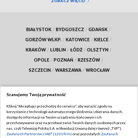
ZOBACZ WIĘCEJ
BIAŁYSTOK
/
BYDGOSZCZ
/
GDAŃSK
/
GORZÓW WLKP.
/
KATOWICE
/
KIELCE
/
KRAKÓW
/
LUBLIN
/
ŁÓDŹ
/
OLSZTYN
/
OPOLE
/
POZNAŃ
/
RZESZÓW
/
SZCZECIN
/
WARSZAWA
/
WROCŁAW
Szanujemy Twoją prywatność
Dołącz do nas:
Kliknij "Akceptuję i przechodzę do serwisu", aby wyrazić zgody na
korzystanie z technologii automatycznego śledzenia i zbierania danych,
TVP
dostęp do informacji na Twoim urządzeniu końcowym i ich
Abonament TVP
przechowywanie oraz na przetwarzanie Twoich danych osobowych przez
Regulamin TVP
nas, czyli Telewizję Polską S.A. w likwidacji (zwaną dalej również „TVP”),
Emisja w TVP
Polityka prywatności
Zaufanych Partnerów z IAB* (1201 firm)
oraz pozostałych
Zaufanych