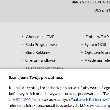
BIAŁYSTOK
/
BYDGO
OLSZTY
Abonament TVP
Emisja w TVP
Rada Programowa
System NOS
Biuro Reklamy
Ogłoszenie pr
Oferta Handlowa
Akademia Tele
Telegazeta ogłoszenia
Szanujemy Twoją prywatność
Regulamin TVP
Kliknij "Akceptuję i przechodzę do serwisu", aby wyrazić zg
końcowym i ich przechowywanie oraz na przetwarzanie Twoich
z IAB* (1201 firm)
oraz pozostałych
Zaufanych Partnerów T
mierzenia ich skuteczności) i pozostałych, które wskazujemy