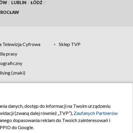
KÓW
/
LUBLIN
/
ŁÓDŹ
/
ROCŁAW
 Telewizja Cyfrowa
Sklep TVP
la prasy
tograficzny
sing (znaki)
klamy
Kontakt
rania danych, dostęp do informacji na Twoim urządzeniu
idacji (zwaną dalej również „TVP”),
Zaufanych Partnerów
anego dopasowania reklam do Twoich zainteresowań i
a PPID do Google.