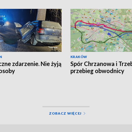
N
KRAKÓW
czne zdarzenie. Nie żyją
Spór Chrzanowa i Trzeb
osoby
przebieg obwodnicy
ZOBACZ WIĘCEJ