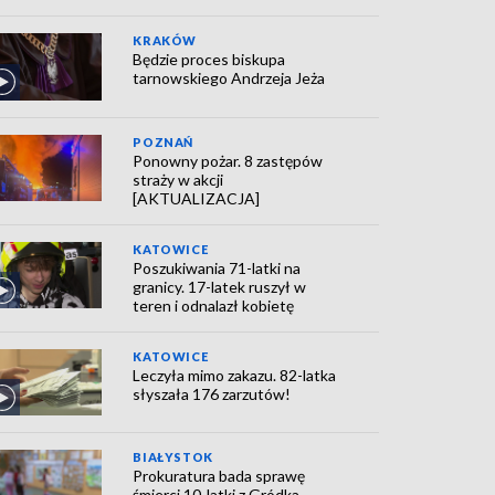
KRAKÓW
Będzie proces biskupa
tarnowskiego Andrzeja Jeża
POZNAŃ
Ponowny pożar. 8 zastępów
straży w akcji
[AKTUALIZACJA]
KATOWICE
Poszukiwania 71-latki na
granicy. 17-latek ruszył w
teren i odnalazł kobietę
KATOWICE
Leczyła mimo zakazu. 82-latka
słyszała 176 zarzutów!
BIAŁYSTOK
Prokuratura bada sprawę
śmierci 10-latki z Gródka