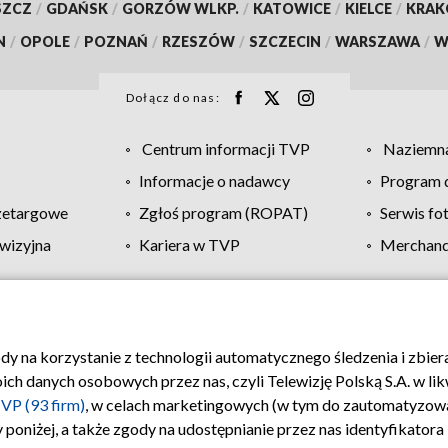
SZCZ
/
GDAŃSK
/
GORZÓW WLKP.
/
KATOWICE
/
KIELCE
/
KRA
N
/
OPOLE
/
POZNAŃ
/
RZESZÓW
/
SZCZECIN
/
WARSZAWA
/
W
Dołącz do nas:
Centrum informacji TVP
Naziemna
Informacje o nadawcy
Program d
zetargowe
Zgłoś program (ROPAT)
Serwis fo
wizyjna
Kariera w TVP
Merchandi
Polityka prywatności
Moje zgody
Pomoc
Biuro re
ody na korzystanie z technologii automatycznego śledzenia i zbie
 danych osobowych przez nas, czyli Telewizję Polską S.A. w likw
VP (93 firm)
, w celach marketingowych (w tym do zautomatyzow
 poniżej, a także zgody na udostępnianie przez nas identyfikator