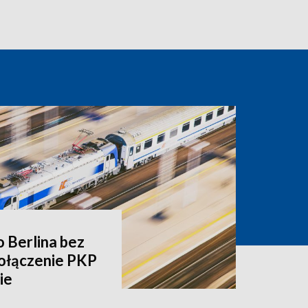
o Berlina bez
ołączenie PKP
ie