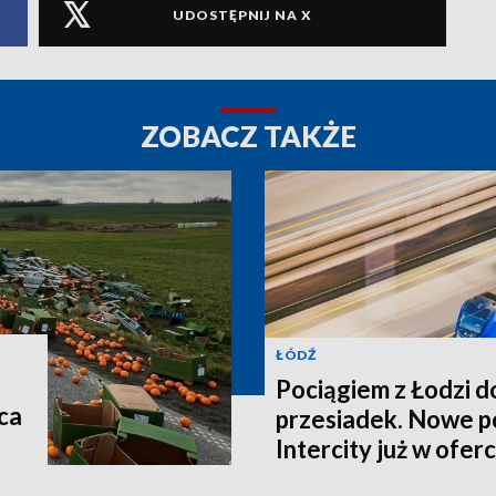
UDOSTĘPNIJ NA X
ZOBACZ TAKŻE
ŁÓDŹ
Pociągiem z Łodzi d
ca
przesiadek. Nowe p
Intercity już w oferc