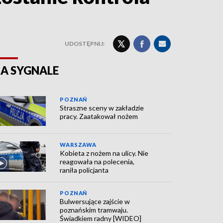
UDOSTĘPNIJ:
A SYGNALE
POZNAŃ
Straszne sceny w zakładzie
pracy. Zaatakował nożem
WARSZAWA
Kobieta z nożem na ulicy. Nie
reagowała na polecenia,
raniła policjanta
POZNAŃ
Bulwersujące zajście w
poznańskim tramwaju.
Świadkiem radny [WIDEO]