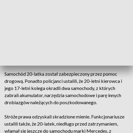
rejestracyjnych, krążącym przed godziną piątą rano po
osiedlu.
Po przybyciu funkcjonariusze postanowili sprawdzić
samochód i dokumenty kierowcy. Już na początku okazało
się, że kierujący samochodem 20-letni mieszkaniec Brzegu
posiada dwa aktualne zakazy prowadzenia wszelkich
pojazdów mechanicznych, wydane przez Sąd Rejonowy w
Brzegu.
Samochód 20-latka został zabezpieczony przez pomoc
drogową. Ponadto policjanci ustalili, że 20-letni kierowca i
jego 17-letni kolega okradli dwa samochody, z których
zabrali akumulator, narzędzia samochodowe i parę innych
drobiazgów należących do poszkodowanego.
Stróże prawa odzyskali skradzione mienie. Funkcjonariusze
ustalili także, że 20-latek, niedługo przed zatrzymaniem,
włamał się jeszcze do samochodu marki Mercedes, z