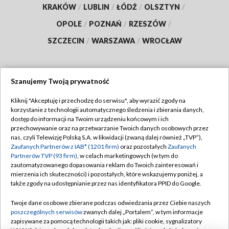
KRAKÓW
/
LUBLIN
/
ŁÓDŹ
/
OLSZTYN
/
OPOLE
/
POZNAŃ
/
RZESZÓW
/
SZCZECIN
/
WARSZAWA
/
WROCŁAW
Szanujemy Twoją prywatność
Dołącz do nas:
Kliknij "Akceptuję i przechodzę do serwisu", aby wyrazić zgody na
korzystanie z technologii automatycznego śledzenia i zbierania danych,
TVP
dostęp do informacji na Twoim urządzeniu końcowym i ich
Abonament TVP
przechowywanie oraz na przetwarzanie Twoich danych osobowych przez
Regulamin TVP
nas, czyli Telewizję Polską S.A. w likwidacji (zwaną dalej również „TVP”),
Emisja w TVP
Polityka prywatności
Zaufanych Partnerów z IAB* (1201 firm)
oraz pozostałych
Zaufanych
Partnerów TVP (93 firm)
, w celach marketingowych (w tym do
Centrum informacji TVP
Moje zgody
zautomatyzowanego dopasowania reklam do Twoich zainteresowań i
mierzenia ich skuteczności) i pozostałych, które wskazujemy poniżej, a
Naziemna Telewizja Cyfrowa
Pomoc
także zgody na udostępnianie przez nas identyfikatora PPID do Google.
Sklep TVP
Biuro reklamy
Twoje dane osobowe zbierane podczas odwiedzania przez Ciebie naszych
Rada Programowa
Kontakt
poszczególnych serwisów
zwanych dalej „Portalem”, w tym informacje
zapisywane za pomocą technologii takich jak: pliki cookie, sygnalizatory
System NOS