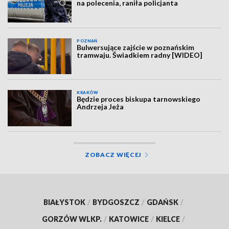
na polecenia, raniła policjanta
POZNAŃ
Bulwersujące zajście w poznańskim
tramwaju. Świadkiem radny [WIDEO]
KRAKÓW
Będzie proces biskupa tarnowskiego
Andrzeja Jeża
ZOBACZ WIĘCEJ
BIAŁYSTOK
/
BYDGOSZCZ
/
GDAŃSK
/
GORZÓW WLKP.
/
KATOWICE
/
KIELCE
/