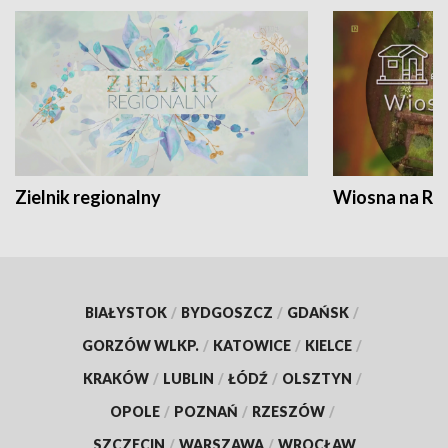
Zielnik regionalny
Wiosna na RO
BIAŁYSTOK
/
BYDGOSZCZ
/
GDAŃSK
/
GORZÓW WLKP.
/
KATOWICE
/
KIELCE
/
KRAKÓW
/
LUBLIN
/
ŁÓDŹ
/
OLSZTYN
/
OPOLE
/
POZNAŃ
/
RZESZÓW
/
SZCZECIN
/
WARSZAWA
/
WROCŁAW