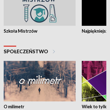
Szkoła Mistrzów
Najpiękniejsze
SPOŁECZEŃSTWO
O milimetr
Wiek to tylko 