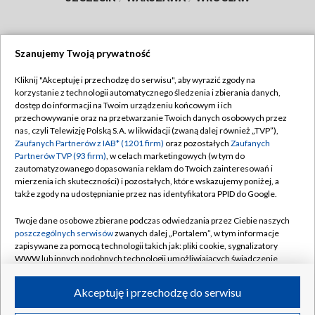
Szanujemy Twoją prywatność
Dołącz do nas:
Kliknij "Akceptuję i przechodzę do serwisu", aby wyrazić zgody na
korzystanie z technologii automatycznego śledzenia i zbierania danych,
TVP
dostęp do informacji na Twoim urządzeniu końcowym i ich
Abonament TVP
przechowywanie oraz na przetwarzanie Twoich danych osobowych przez
Regulamin TVP
nas, czyli Telewizję Polską S.A. w likwidacji (zwaną dalej również „TVP”),
Emisja w TVP
Zaufanych Partnerów z IAB* (1201 firm)
oraz pozostałych
Zaufanych
Polityka prywatności
Partnerów TVP (93 firm)
, w celach marketingowych (w tym do
Centrum informacji TVP
Moje zgody
zautomatyzowanego dopasowania reklam do Twoich zainteresowań i
mierzenia ich skuteczności) i pozostałych, które wskazujemy poniżej, a
Naziemna Telewizja Cyfrowa
Pomoc
także zgody na udostępnianie przez nas identyfikatora PPID do Google.
Sklep TVP
Biuro reklamy
Twoje dane osobowe zbierane podczas odwiedzania przez Ciebie naszych
Rada Programowa
poszczególnych serwisów
zwanych dalej „Portalem”, w tym informacje
Kontakt
zapisywane za pomocą technologii takich jak: pliki cookie, sygnalizatory
System NOS
WWW lub innych podobnych technologii umożliwiających świadczenie
dopasowanych i bezpiecznych usług, personalizację treści oraz reklam,
Informacje o nadawcy
Kanały
udostępnianie funkcji mediów społecznościowych oraz analizowanie
Akceptuję i przechodzę do serwisu
ruchu w Internecie.
Program dla prasy
©2026 Telewizja Polska S.A. w likwidacji