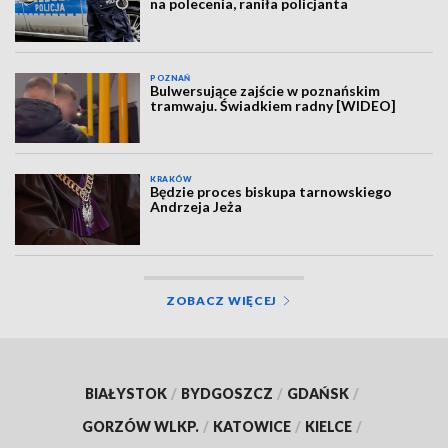
na polecenia, raniła policjanta
POZNAŃ
Bulwersujące zajście w poznańskim
tramwaju. Świadkiem radny [WIDEO]
KRAKÓW
Będzie proces biskupa tarnowskiego
Andrzeja Jeża
ZOBACZ WIĘCEJ
BIAŁYSTOK
/
BYDGOSZCZ
/
GDAŃSK
/
GORZÓW WLKP.
/
KATOWICE
/
KIELCE
/