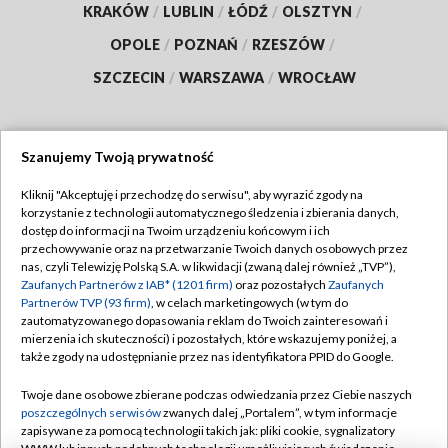
KRAKÓW
/
LUBLIN
/
ŁÓDŹ
/
OLSZTYN
/
OPOLE
/
POZNAŃ
/
RZESZÓW
/
SZCZECIN
/
WARSZAWA
/
WROCŁAW
Szanujemy Twoją prywatność
Dołącz do nas:
Kliknij "Akceptuję i przechodzę do serwisu", aby wyrazić zgody na
korzystanie z technologii automatycznego śledzenia i zbierania danych,
TVP
dostęp do informacji na Twoim urządzeniu końcowym i ich
Abonament TVP
przechowywanie oraz na przetwarzanie Twoich danych osobowych przez
Regulamin TVP
nas, czyli Telewizję Polską S.A. w likwidacji (zwaną dalej również „TVP”),
Emisja w TVP
Polityka prywatności
Zaufanych Partnerów z IAB* (1201 firm)
oraz pozostałych
Zaufanych
Partnerów TVP (93 firm)
, w celach marketingowych (w tym do
Centrum informacji TVP
Moje zgody
zautomatyzowanego dopasowania reklam do Twoich zainteresowań i
mierzenia ich skuteczności) i pozostałych, które wskazujemy poniżej, a
Naziemna Telewizja Cyfrowa
Pomoc
także zgody na udostępnianie przez nas identyfikatora PPID do Google.
Sklep TVP
Biuro reklamy
Twoje dane osobowe zbierane podczas odwiedzania przez Ciebie naszych
Rada Programowa
Kontakt
poszczególnych serwisów
zwanych dalej „Portalem”, w tym informacje
zapisywane za pomocą technologii takich jak: pliki cookie, sygnalizatory
System NOS