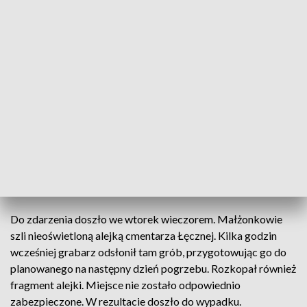
Cmentarz zdj. ilustracyjne (fot. PAP/ Darek Delmanowicz)
Grabarz zostawił otwarty grób. Wpadło do niego
małżeństwo. Para 37-latków nie odniosła
poważniejszych obrażeń.
Do zdarzenia doszło we wtorek wieczorem. Małżonkowie
szli nieoświetloną alejką cmentarza Łęcznej. Kilka godzin
wcześniej grabarz odsłonił tam grób, przygotowując go do
planowanego na następny dzień pogrzebu. Rozkopał również
fragment alejki. Miejsce nie zostało odpowiednio
zabezpieczone. W rezultacie doszło do wypadku.