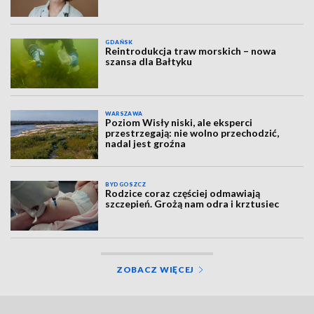
GDAŃSK
Reintrodukcja traw morskich – nowa
szansa dla Bałtyku
WARSZAWA
Poziom Wisły niski, ale eksperci
przestrzegają: nie wolno przechodzić,
nadal jest groźna
BYDGOSZCZ
Rodzice coraz częściej odmawiają
szczepień. Grożą nam odra i krztusiec
ZOBACZ WIĘCEJ