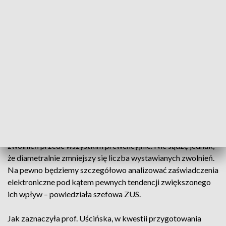
zakładają, że lekarze mogą wystawić papierowe zwolnienia,
wykorzystując wcześniej przygotowany wydruk z systemu
elektronicznego, np. w razie braku prądu lub Internetu, albo
podczas nieprzewidzianych domowych wizyt, gdy nie będą
mieli przy sobie żadnego urządzenia mobilnego. W tej
sytuacji lekarze będą mieli trzy dni na wprowadzenie tego
zaświadczenia do systemu elektronicznego.
– Po wejściu w życie obligatoryjności e-zwolnień liczba
kontroli ubezpieczonych na zwolnieniach nie ulegnie
zwiększeniu. Zresztą myślę, że wcale nie musi, ponieważ e-
ZLA zadziała wobec nieprawidłowości w korzystaniu ze
zwolnień przede wszystkim prewencyjnie. Nie sądzę jednak,
że diametralnie zmniejszy się liczba wystawianych zwolnień.
Na pewno będziemy szczegółowo analizować zaświadczenia
elektroniczne pod kątem pewnych tendencji zwiększonego
ich wpływ – powiedziała szefowa ZUS.
Jak zaznaczyła prof. Uścińska, w kwestii przygotowania