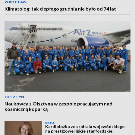
WROCŁAW
Klimatolog: tak ciepłego grudnia nie było od 74 lat
OLSZTYN
Naukowcy z Olsztyna w zespole pracującym nad
kosmiczną koparką
KIELCE
Kardiolożka ze szpitala wojewódzkiego
na prestiżowej liście stanfordzkiej