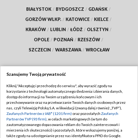
BIAŁYSTOK
/
BYDGOSZCZ
/
GDAŃSK
/
GORZÓW WLKP.
/
KATOWICE
/
KIELCE
/
KRAKÓW
/
LUBLIN
/
ŁÓDŹ
/
OLSZTYN
/
OPOLE
/
POZNAŃ
/
RZESZÓW
/
SZCZECIN
/
WARSZAWA
/
WROCŁAW
Szanujemy Twoją prywatność
Dołącz do nas:
Kliknij "Akceptuję i przechodzę do serwisu", aby wyrazić zgody na
korzystanie z technologii automatycznego śledzenia i zbierania danych,
TVP
dostęp do informacji na Twoim urządzeniu końcowym i ich
Abonament TVP
przechowywanie oraz na przetwarzanie Twoich danych osobowych przez
Regulamin TVP
nas, czyli Telewizję Polską S.A. w likwidacji (zwaną dalej również „TVP”),
Emisja w TVP
Polityka prywatności
Zaufanych Partnerów z IAB* (1201 firm)
oraz pozostałych
Zaufanych
Partnerów TVP (93 firm)
, w celach marketingowych (w tym do
Centrum informacji TVP
Moje zgody
zautomatyzowanego dopasowania reklam do Twoich zainteresowań i
mierzenia ich skuteczności) i pozostałych, które wskazujemy poniżej, a
Naziemna Telewizja Cyfrowa
Pomoc
także zgody na udostępnianie przez nas identyfikatora PPID do Google.