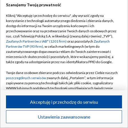
Szanujemy Twoją prywatność
Dołącz do nas:
Kliknij "Akceptuję i przechodzę do serwisu", aby wyrazić zgody na
korzystanie z technologii automatycznego śledzenia i zbierania danych,
TVP
dostęp do informacji na Twoim urządzeniu końcowym i ich
Abonament TVP
przechowywanie oraz na przetwarzanie Twoich danych osobowych przez
Regulamin TVP
nas, czyli Telewizję Polską S.A. w likwidacji (zwaną dalej również „TVP”),
Emisja w TVP
Zaufanych Partnerów z IAB* (1201 firm)
oraz pozostałych
Zaufanych
Polityka prywatności
Partnerów TVP (93 firm)
, w celach marketingowych (w tym do
Centrum informacji TVP
Moje zgody
zautomatyzowanego dopasowania reklam do Twoich zainteresowań i
mierzenia ich skuteczności) i pozostałych, które wskazujemy poniżej, a
Naziemna Telewizja Cyfrowa
Pomoc
także zgody na udostępnianie przez nas identyfikatora PPID do Google.
Sklep TVP
Biuro reklamy
Twoje dane osobowe zbierane podczas odwiedzania przez Ciebie naszych
Rada Programowa
poszczególnych serwisów
zwanych dalej „Portalem”, w tym informacje
Kontakt
zapisywane za pomocą technologii takich jak: pliki cookie, sygnalizatory
System NOS
WWW lub innych podobnych technologii umożliwiających świadczenie
dopasowanych i bezpiecznych usług, personalizację treści oraz reklam,
Informacje o nadawcy
Kanały
udostępnianie funkcji mediów społecznościowych oraz analizowanie
Akceptuję i przechodzę do serwisu
ruchu w Internecie.
Program dla prasy
©2026 Telewizja Polska S.A. w likwidacji
Biuro Reklamy
Twoje dane osobowe zbierane podczas odwiedzania przez Ciebie
Ustawienia zaawansowane
poszczególnych serwisów
na Portalu, takie jak adresy IP, identyfikatory
Ogłoszenie przetargowe
Twoich urządzeń końcowych i identyfikatory plików cookie, informacje o