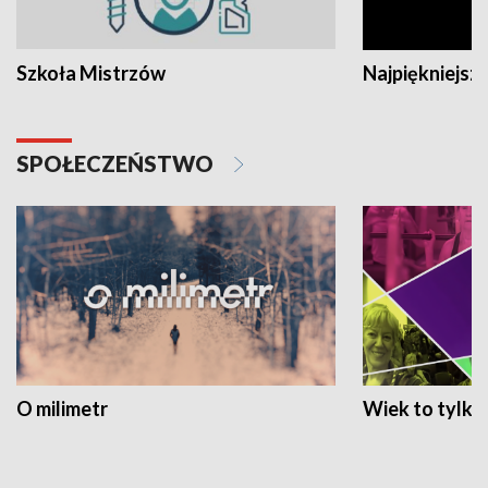
Szkoła Mistrzów
Najpiękniejsze
SPOŁECZEŃSTWO
O milimetr
Wiek to tylko 