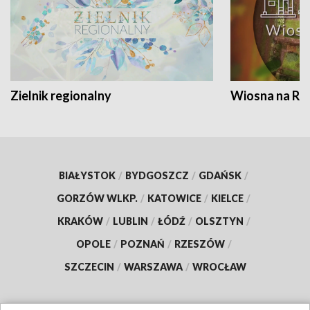
Zielnik regionalny
Wiosna na RO
BIAŁYSTOK
/
BYDGOSZCZ
/
GDAŃSK
/
GORZÓW WLKP.
/
KATOWICE
/
KIELCE
/
KRAKÓW
/
LUBLIN
/
ŁÓDŹ
/
OLSZTYN
/
OPOLE
/
POZNAŃ
/
RZESZÓW
/
SZCZECIN
/
WARSZAWA
/
WROCŁAW