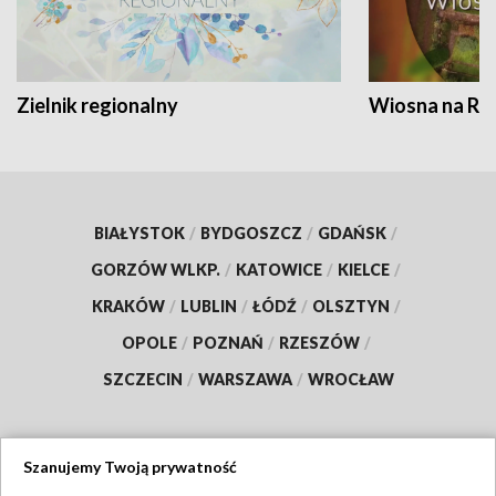
Zielnik regionalny
Wiosna na RO
BIAŁYSTOK
/
BYDGOSZCZ
/
GDAŃSK
/
GORZÓW WLKP.
/
KATOWICE
/
KIELCE
/
KRAKÓW
/
LUBLIN
/
ŁÓDŹ
/
OLSZTYN
/
OPOLE
/
POZNAŃ
/
RZESZÓW
/
SZCZECIN
/
WARSZAWA
/
WROCŁAW
Szanujemy Twoją prywatność
Dołącz do nas: