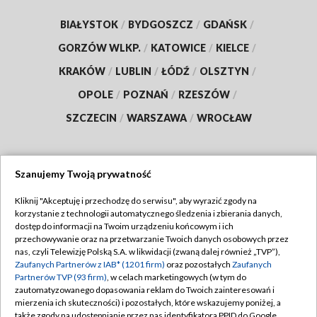
BIAŁYSTOK
/
BYDGOSZCZ
/
GDAŃSK
/
GORZÓW WLKP.
/
KATOWICE
/
KIELCE
/
KRAKÓW
/
LUBLIN
/
ŁÓDŹ
/
OLSZTYN
/
OPOLE
/
POZNAŃ
/
RZESZÓW
/
SZCZECIN
/
WARSZAWA
/
WROCŁAW
Szanujemy Twoją prywatność
Dołącz do nas:
Kliknij "Akceptuję i przechodzę do serwisu", aby wyrazić zgody na
korzystanie z technologii automatycznego śledzenia i zbierania danych,
TVP
dostęp do informacji na Twoim urządzeniu końcowym i ich
Abonament TVP
przechowywanie oraz na przetwarzanie Twoich danych osobowych przez
Regulamin TVP
nas, czyli Telewizję Polską S.A. w likwidacji (zwaną dalej również „TVP”),
Emisja w TVP
Zaufanych Partnerów z IAB* (1201 firm)
Polityka prywatności
oraz pozostałych
Zaufanych
Partnerów TVP (93 firm)
, w celach marketingowych (w tym do
Centrum informacji TVP
Moje zgody
zautomatyzowanego dopasowania reklam do Twoich zainteresowań i
mierzenia ich skuteczności) i pozostałych, które wskazujemy poniżej, a
Naziemna Telewizja Cyfrowa
Pomoc
także zgody na udostępnianie przez nas identyfikatora PPID do Google.