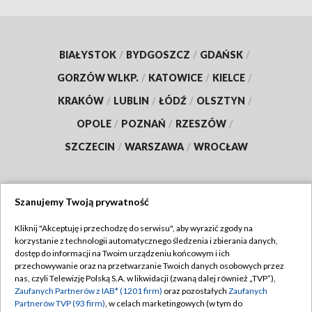
BIAŁYSTOK
/
BYDGOSZCZ
/
GDAŃSK
/
GORZÓW WLKP.
/
KATOWICE
/
KIELCE
/
KRAKÓW
/
LUBLIN
/
ŁÓDŹ
/
OLSZTYN
/
OPOLE
/
POZNAŃ
/
RZESZÓW
/
SZCZECIN
/
WARSZAWA
/
WROCŁAW
Szanujemy Twoją prywatność
Dołącz do nas:
Kliknij "Akceptuję i przechodzę do serwisu", aby wyrazić zgody na
korzystanie z technologii automatycznego śledzenia i zbierania danych,
TVP
dostęp do informacji na Twoim urządzeniu końcowym i ich
Abonament TVP
przechowywanie oraz na przetwarzanie Twoich danych osobowych przez
Regulamin TVP
nas, czyli Telewizję Polską S.A. w likwidacji (zwaną dalej również „TVP”),
Emisja w TVP
Polityka prywatności
Zaufanych Partnerów z IAB* (1201 firm)
oraz pozostałych
Zaufanych
Partnerów TVP (93 firm)
, w celach marketingowych (w tym do
Centrum informacji TVP