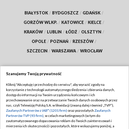
BIAŁYSTOK
/
BYDGOSZCZ
/
GDAŃSK
/
GORZÓW WLKP.
/
KATOWICE
/
KIELCE
/
KRAKÓW
/
LUBLIN
/
ŁÓDŹ
/
OLSZTYN
/
OPOLE
/
POZNAŃ
/
RZESZÓW
/
SZCZECIN
/
WARSZAWA
/
WROCŁAW
Szanujemy Twoją prywatność
Dołącz do nas:
Kliknij "Akceptuję i przechodzę do serwisu", aby wyrazić zgody na
korzystanie z technologii automatycznego śledzenia i zbierania danych,
TVP
dostęp do informacji na Twoim urządzeniu końcowym i ich
Abonament TVP
przechowywanie oraz na przetwarzanie Twoich danych osobowych przez
Regulamin TVP
nas, czyli Telewizję Polską S.A. w likwidacji (zwaną dalej również „TVP”),
Emisja w TVP
Polityka prywatności
Zaufanych Partnerów z IAB* (1201 firm)
oraz pozostałych
Zaufanych
Partnerów TVP (93 firm)
, w celach marketingowych (w tym do
Centrum informacji TVP
Moje zgody
zautomatyzowanego dopasowania reklam do Twoich zainteresowań i
mierzenia ich skuteczności) i pozostałych, które wskazujemy poniżej, a
Naziemna Telewizja Cyfrowa