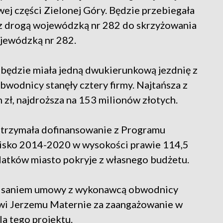
ej części Zielonej Góry. Będzie przebiegała
 z drogą wojewódzką nr 282 do skrzyżowania
ojewódzką nr 282.
 będzie miała jedną dwukierunkową jezdnię z
wodnicy stanęły cztery firmy. Najtańsza z
 zł, najdroższa na 153 milionów złotych.
trzymała dofinansowanie z Programu
wisko 2014-2020 w wysokości prawie 114,5
datków miasto pokryje z własnego budżetu.
dpisaniem umowy z wykonawcą obwodnicy
wi Jerzemu Maternie za zaangażowanie w
la tego projektu.