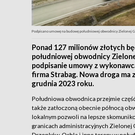
Podpisano umowę na budowę południowej obwodnicy Zielonej G
Ponad 127 milionów złotych b
południowej obwodnicy Zielonej
podpisanie umowy z wykonawcą 
firma Strabag. Nowa droga ma 
grudnia 2023 roku.
Południowa obwodnica przejmie część
także zatłoczoną obecnie północą obw
lokalnym pozwoli na lepsze skomunik
granicach administracyjnych Zielonej G
Drzonków, Ochla i inne tereny w połud