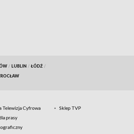
KÓW
/
LUBLIN
/
ŁÓDŹ
/
ROCŁAW
 Telewizja Cyfrowa
Sklep TVP
la prasy
tograficzny