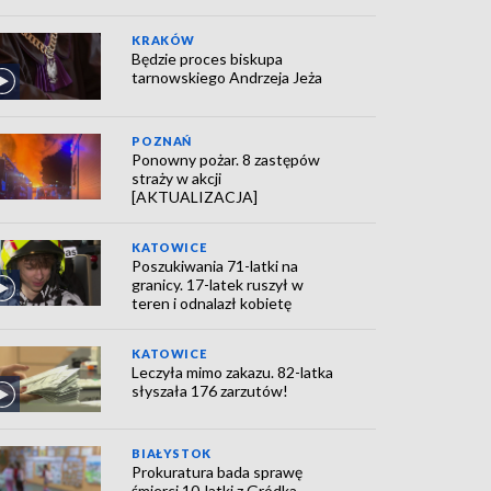
KRAKÓW
Będzie proces biskupa
tarnowskiego Andrzeja Jeża
POZNAŃ
Ponowny pożar. 8 zastępów
straży w akcji
[AKTUALIZACJA]
KATOWICE
Poszukiwania 71-latki na
granicy. 17-latek ruszył w
teren i odnalazł kobietę
KATOWICE
Leczyła mimo zakazu. 82-latka
słyszała 176 zarzutów!
BIAŁYSTOK
Prokuratura bada sprawę
śmierci 10-latki z Gródka