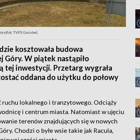
óry(fot. TVP3 Gorzów)
ędzie kosztowała budowa
 Góry. W piątek nastąpiło
tej inwestycji. Przetarg wygrała
zostać oddana do użytku do połowy
 ruchu lokalnego i tranzytowego. Odciąży
odnicę i centrum miasta. Natomiast w ujęciu
owanie terenów znajdujących się w nowych
óry. Chodzi o byłe wsie takie jak Racula,
niowej części miasta.