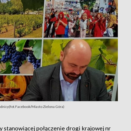
dnicy(fot.Facebook/Miasto Zielona Góra)
stanowiącej połączenie drogi krajowej nr