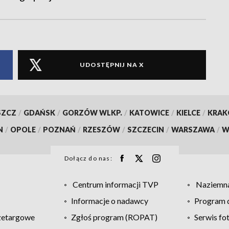
UDOSTĘPNIJ NA X
SZCZ
/
GDAŃSK
/
GORZÓW WLKP.
/
KATOWICE
/
KIELCE
/
KRA
N
/
OPOLE
/
POZNAŃ
/
RZESZÓW
/
SZCZECIN
/
WARSZAWA
/
W
Dołącz do nas:
Centrum informacji TVP
Naziemna
Informacje o nadawcy
Program d
zetargowe
Zgłoś program (ROPAT)
Serwis fo