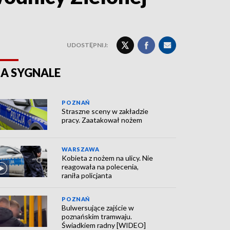
UDOSTĘPNIJ:
A SYGNALE
POZNAŃ
Straszne sceny w zakładzie
pracy. Zaatakował nożem
WARSZAWA
Kobieta z nożem na ulicy. Nie
reagowała na polecenia,
raniła policjanta
POZNAŃ
Bulwersujące zajście w
poznańskim tramwaju.
Świadkiem radny [WIDEO]