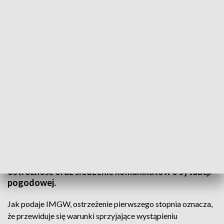
Na drogach może być ślisko(fot. PAP/Tomasz Waszczuk)
IMGW wydało w sobotę ostrzeżenia pierwszego
stopnia przed oblodzeniem dróg w
województwach: zachodniopomorskim, pomorskim,
warmińsko-mazurskim, podlaskim, mazowieckim,
kujawsko-pomorskim oraz lubelskim. Zalecono
ostrożność oraz śledzenie komunikatów o sytuacji
pogodowej.
Jak podaje IMGW, ostrzeżenie pierwszego stopnia oznacza,
że przewiduje się warunki sprzyjające wystąpieniu