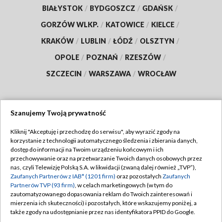
BIAŁYSTOK
/
BYDGOSZCZ
/
GDAŃSK
/
GORZÓW WLKP.
/
KATOWICE
/
KIELCE
/
KRAKÓW
/
LUBLIN
/
ŁÓDŹ
/
OLSZTYN
/
OPOLE
/
POZNAŃ
/
RZESZÓW
/
SZCZECIN
/
WARSZAWA
/
WROCŁAW
Szanujemy Twoją prywatność
Dołącz do nas:
Kliknij "Akceptuję i przechodzę do serwisu", aby wyrazić zgody na
korzystanie z technologii automatycznego śledzenia i zbierania danych,
TVP
dostęp do informacji na Twoim urządzeniu końcowym i ich
Abonament TVP
przechowywanie oraz na przetwarzanie Twoich danych osobowych przez
Regulamin TVP
nas, czyli Telewizję Polską S.A. w likwidacji (zwaną dalej również „TVP”),
Emisja w TVP
Polityka prywatności
Zaufanych Partnerów z IAB* (1201 firm)
oraz pozostałych
Zaufanych
Partnerów TVP (93 firm)
, w celach marketingowych (w tym do
Centrum informacji TVP
Moje zgody
zautomatyzowanego dopasowania reklam do Twoich zainteresowań i
mierzenia ich skuteczności) i pozostałych, które wskazujemy poniżej, a
Naziemna Telewizja Cyfrowa
Pomoc
także zgody na udostępnianie przez nas identyfikatora PPID do Google.