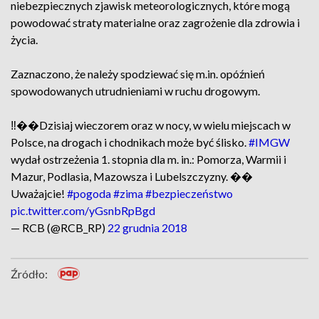
niebezpiecznych zjawisk meteorologicznych, które mogą
powodować straty materialne oraz zagrożenie dla zdrowia i
życia.
Zaznaczono, że należy spodziewać się m.in. opóźnień
spowodowanych utrudnieniami w ruchu drogowym.
‼️��Dzisiaj wieczorem oraz w nocy, w wielu miejscach w
Polsce, na drogach i chodnikach może być ślisko.
#IMGW
wydał ostrzeżenia 1. stopnia dla m. in.: Pomorza, Warmii i
Mazur, Podlasia, Mazowsza i Lubelszczyzny. ��
Uważajcie!
#pogoda
#zima
#bezpieczeństwo
pic.twitter.com/yGsnbRpBgd
— RCB (@RCB_RP)
22 grudnia 2018
Źródło: