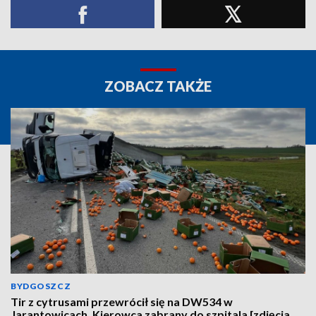
ZOBACZ TAKŻE
BYDGOSZCZ
Tir z cytrusami przewrócił się na DW534 w
Jarantowicach. Kierowca zabrany do szpitala [zdjęcia,