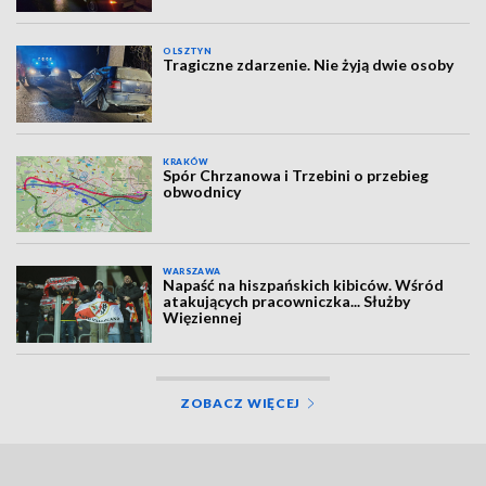
OLSZTYN
Tragiczne zdarzenie. Nie żyją dwie osoby
KRAKÓW
Spór Chrzanowa i Trzebini o przebieg
obwodnicy
WARSZAWA
Napaść na hiszpańskich kibiców. Wśród
atakujących pracowniczka... Służby
Więziennej
ZOBACZ WIĘCEJ