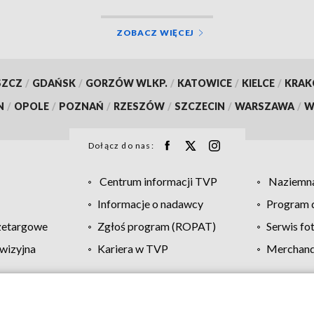
ZOBACZ WIĘCEJ
SZCZ
/
GDAŃSK
/
GORZÓW WLKP.
/
KATOWICE
/
KIELCE
/
KRA
N
/
OPOLE
/
POZNAŃ
/
RZESZÓW
/
SZCZECIN
/
WARSZAWA
/
W
Dołącz do nas:
Centrum informacji TVP
Naziemna
Informacje o nadawcy
Program d
zetargowe
Zgłoś program (ROPAT)
Serwis fo
wizyjna
Kariera w TVP
Merchandi