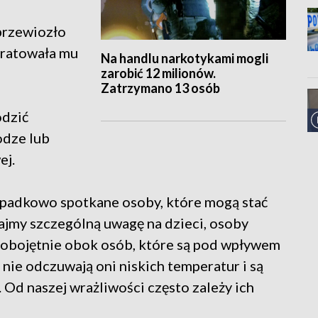
przewiozło
 uratowała mu
Na handlu narkotykami mogli
zarobić 12 milionów.
Zatrzymano 13 osób
odzić
odze lub
ej.
ypadkowo spotkane osoby, które mogą stać
cajmy szczególną uwagę na dzieci, osoby
 obojętnie obok osób, które są pod wpływem
 nie odczuwają oni niskich temperatur i są
 Od naszej wrażliwości często zależy ich