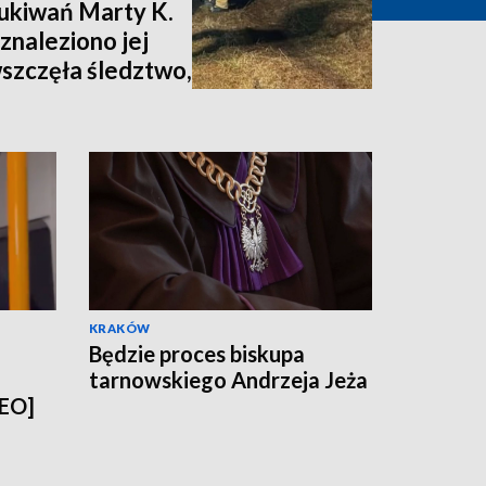
zukiwań Marty K.
znaleziono jej
wszczęła śledztwo,
nia [zdjęcia,
KRAKÓW
Będzie proces biskupa
tarnowskiego Andrzeja Jeża
DEO]