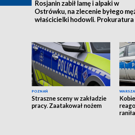
Rosjanin zabił lamę i alpaki w
Ostrówku, na zlecenie byłego mę
właścicielki hodowli. Prokuratura
wysłała akt oskarżenia!
POZNAŃ
WARSZ
Straszne sceny w zakładzie
Kobie
pracy. Zaatakował nożem
reago
raniła