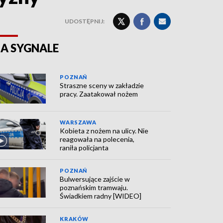
UDOSTĘPNIJ:
A SYGNALE
POZNAŃ
Straszne sceny w zakładzie
pracy. Zaatakował nożem
WARSZAWA
Kobieta z nożem na ulicy. Nie
reagowała na polecenia,
raniła policjanta
POZNAŃ
Bulwersujące zajście w
poznańskim tramwaju.
Świadkiem radny [WIDEO]
KRAKÓW