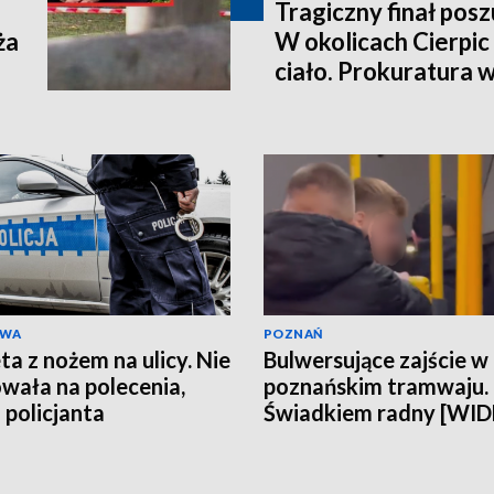
Tragiczny finał pos
ża
W okolicach Cierpic 
ciało. Prokuratura 
kobieta miała obraże
wideo]
AWA
POZNAŃ
ta z nożem na ulicy. Nie
Bulwersujące zajście w
wała na polecenia,
poznańskim tramwaju.
 policjanta
Świadkiem radny [WI