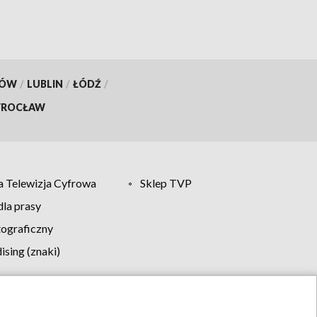
KÓW
/
LUBLIN
/
ŁÓDŹ
/
ROCŁAW
 Telewizja Cyfrowa
Sklep TVP
la prasy
tograficzny
sing (znaki)