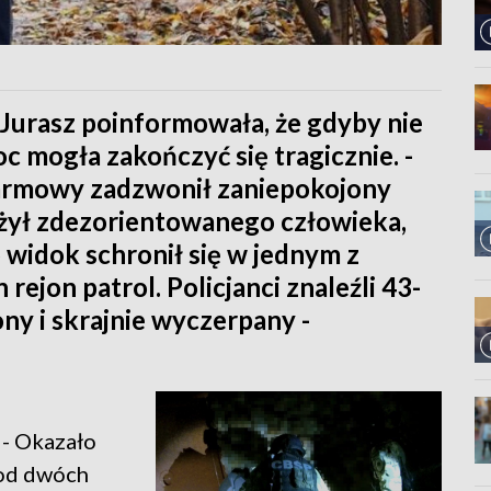
ra Jurasz poinformowała, że gdyby nie
oc mogła zakończyć się tragicznie. -
larmowy zadzwonił zaniepokojony
ażył zdezorientowanego człowieka,
o widok schronił się w jednym z
rejon patrol. Policjanci znaleźli 43-
ny i skrajnie wyczerpany -
 - Okazało
 od dwóch