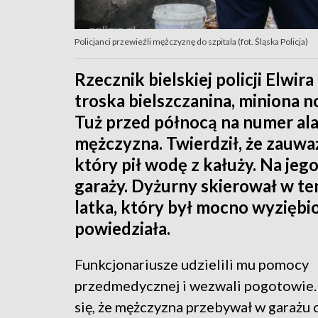
Policjanci przewieźli mężczyznę do szpitala (fot. Śląska Policja)
Rzecznik bielskiej policji Elwi
troska bielszczanina, miniona n
Tuż przed północą na numer a
mężczyzna. Twierdził, że zauw
który pił wodę z kałuży. Na jeg
garaży. Dyżurny skierował w ten 
latka, który był mocno wyziębio
powiedziała.
Funkcjonariusze udzielili mu pomocy
przedmedycznej i wezwali pogotowie.
się, że mężczyzna przebywał w garażu