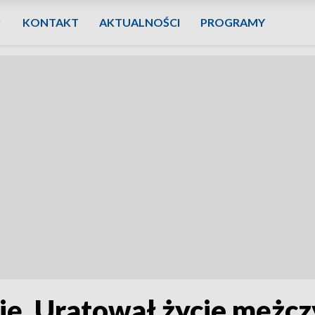
KONTAKT
AKTUALNOŚCI
PROGRAMY
ję. Uratował życie mężc